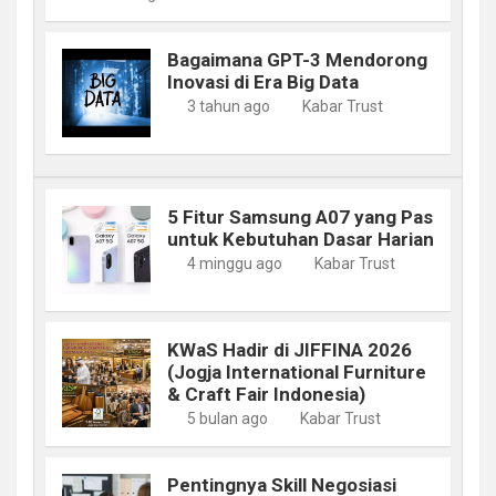
Bagaimana GPT-3 Mendorong
Inovasi di Era Big Data
3 tahun ago
Kabar Trust
5 Fitur Samsung A07 yang Pas
untuk Kebutuhan Dasar Harian
4 minggu ago
Kabar Trust
KWaS Hadir di JIFFINA 2026
(Jogja International Furniture
& Craft Fair Indonesia)
5 bulan ago
Kabar Trust
Pentingnya Skill Negosiasi