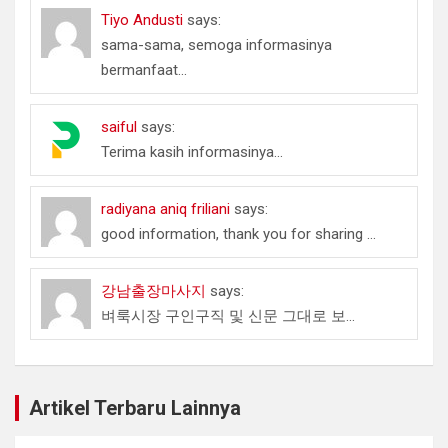
Tiyo Andusti
says:
sama-sama, semoga informasinya
bermanfaat...
saiful
says:
Terima kasih informasinya...
radiyana aniq friliani
says:
good information, thank you for sharing ...
강남출장마사지
says:
벼룩시장 구인구직 및 신문 그대로 보...
Artikel Terbaru Lainnya