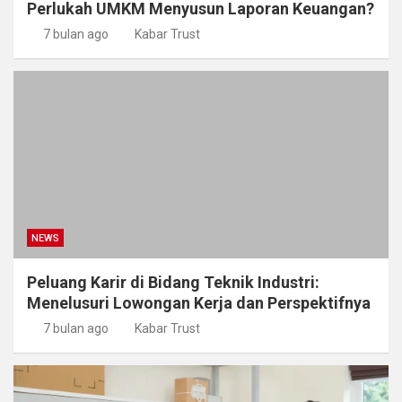
Perlukah UMKM Menyusun Laporan Keuangan?
7 bulan ago
Kabar Trust
NEWS
Peluang Karir di Bidang Teknik Industri:
Menelusuri Lowongan Kerja dan Perspektifnya
7 bulan ago
Kabar Trust