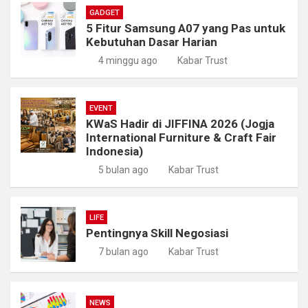
GADGET
5 Fitur Samsung A07 yang Pas untuk
Kebutuhan Dasar Harian
4 minggu ago
Kabar Trust
EVENT
KWaS Hadir di JIFFINA 2026 (Jogja
International Furniture & Craft Fair
Indonesia)
5 bulan ago
Kabar Trust
LIFE
Pentingnya Skill Negosiasi
7 bulan ago
Kabar Trust
NEWS