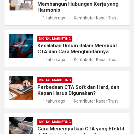
Membangun Hubungan Kerja yang
Harmonis
1 tahun ago
Kontributor Kabar Trust
DIGITAL MARKETING
Kesalahan Umum dalam Membuat
CTA dan Cara Menghindarinya
1 tahun ago
Kontributor Kabar Trust
DIGITAL MARKETING
Perbedaan CTA Soft dan Hard, dan
Kapan Harus Digunakan?
1 tahun ago
Kontributor Kabar Trust
DIGITAL MARKETING
Cara Menempatkan CTA yang Efektif