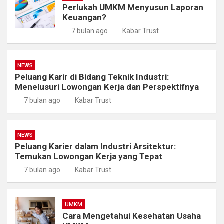
Perlukah UMKM Menyusun Laporan
Keuangan?
7 bulan ago
Kabar Trust
NEWS
Peluang Karir di Bidang Teknik Industri:
Menelusuri Lowongan Kerja dan Perspektifnya
7 bulan ago
Kabar Trust
NEWS
Peluang Karier dalam Industri Arsitektur:
Temukan Lowongan Kerja yang Tepat
7 bulan ago
Kabar Trust
UMKM
Cara Mengetahui Kesehatan Usaha