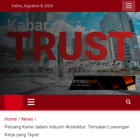
Skip
Sabtu, Agustus 8, 2026
to
content
Kabar Trust
Terus Berkabar Kabar Trust
Home
News
Peluang Karier dalam Industri Arsitektur: Temukan Lowongan
Kerja yang Tepat