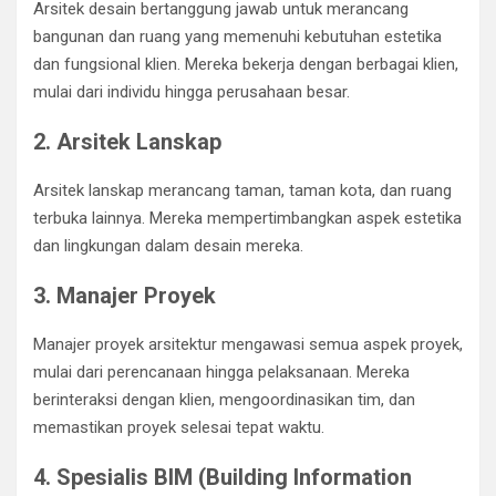
Arsitek desain bertanggung jawab untuk merancang
bangunan dan ruang yang memenuhi kebutuhan estetika
dan fungsional klien. Mereka bekerja dengan berbagai klien,
mulai dari individu hingga perusahaan besar.
2. Arsitek Lanskap
Arsitek lanskap merancang taman, taman kota, dan ruang
terbuka lainnya. Mereka mempertimbangkan aspek estetika
dan lingkungan dalam desain mereka.
3. Manajer Proyek
Manajer proyek arsitektur mengawasi semua aspek proyek,
mulai dari perencanaan hingga pelaksanaan. Mereka
berinteraksi dengan klien, mengoordinasikan tim, dan
memastikan proyek selesai tepat waktu.
4. Spesialis BIM (Building Information