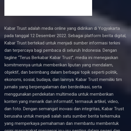
Kabar Trust adalah media online yang didirikan di Yogyakarta
pada tanggal 12 Desember 2022. Sebagai platform berita digital,
Kabar Trust bertekad untuk menjadi sumber informasi terkini
dan terpercaya bagi pembaca di seluruh Indonesia. Dengan
tagline “Terus Berkabar Kabar Trust”, media ini menegaskan
komitmennya untuk memberikan liputan yang mendalam,
objektif, dan berimbang dalam berbagai topik seperti politik,
ekonomi, sosial, budaya, dan lainnya. Kabar Trust memiliki tim
jurnalis yang berpengalaman dan berdedikasi, serta
menggunakan pendekatan multimedia untuk memberikan
konten yang menarik dan informatif, termasuk artikel, video,
dan foto. Dengan semangat inovasi dan integritas, Kabar Trust
berusaha untuk menjadi salah satu sumber berita terkemuka
yang memperkaya pemahaman dan membantu membentuk
opini masyarakat mengenai isu-isu penting dalam negeri dan