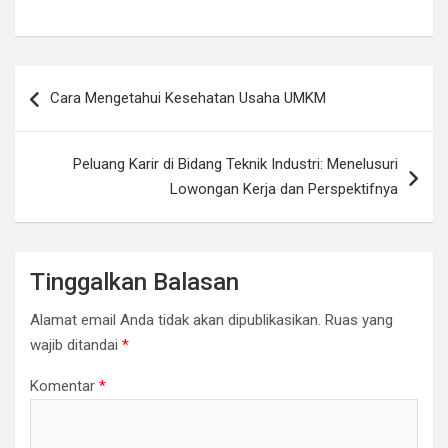
Navigasi
Cara Mengetahui Kesehatan Usaha UMKM
pos
Peluang Karir di Bidang Teknik Industri: Menelusuri
Lowongan Kerja dan Perspektifnya
Tinggalkan Balasan
Alamat email Anda tidak akan dipublikasikan.
Ruas yang
wajib ditandai
*
Komentar
*