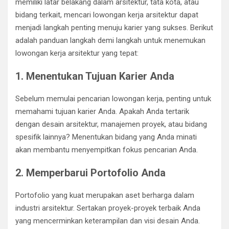
memiliki latar belakang dalam arsitektur, tata kota, atau
bidang terkait, mencari lowongan kerja arsitektur dapat
menjadi langkah penting menuju karier yang sukses. Berikut
adalah panduan langkah demi langkah untuk menemukan
lowongan kerja arsitektur yang tepat:
1. Menentukan Tujuan Karier Anda
Sebelum memulai pencarian lowongan kerja, penting untuk
memahami tujuan karier Anda. Apakah Anda tertarik
dengan desain arsitektur, manajemen proyek, atau bidang
spesifik lainnya? Menentukan bidang yang Anda minati
akan membantu menyempitkan fokus pencarian Anda.
2. Memperbarui Portofolio Anda
Portofolio yang kuat merupakan aset berharga dalam
industri arsitektur. Sertakan proyek-proyek terbaik Anda
yang mencerminkan keterampilan dan visi desain Anda.