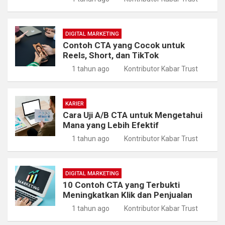
DIGITAL MARKETING
Contoh CTA yang Cocok untuk
Reels, Short, dan TikTok
1 tahun ago
Kontributor Kabar Trust
KARIER
Cara Uji A/B CTA untuk Mengetahui
Mana yang Lebih Efektif
1 tahun ago
Kontributor Kabar Trust
DIGITAL MARKETING
10 Contoh CTA yang Terbukti
Meningkatkan Klik dan Penjualan
1 tahun ago
Kontributor Kabar Trust