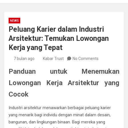
NEWS
Peluang Karier dalam Industri
Arsitektur: Temukan Lowongan
Kerja yang Tepat
7 bulan ago
Kabar Trust
No Comments
Panduan untuk Menemukan
Lowongan Kerja Arsitektur yang
Cocok
Industri arsitektur menawarkan berbagai peluang karier
yang menarik bagi individu dengan minat dalam desain,
bangunan, dan lingkungan binaan. Bagi mereka yang