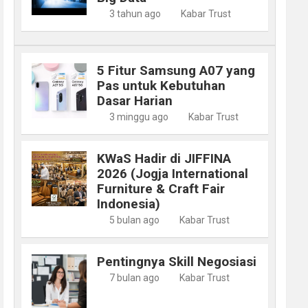
3 tahun ago
Kabar Trust
5 Fitur Samsung A07 yang
Pas untuk Kebutuhan
Dasar Harian
3 minggu ago
Kabar Trust
KWaS Hadir di JIFFINA
2026 (Jogja International
Furniture & Craft Fair
Indonesia)
5 bulan ago
Kabar Trust
Pentingnya Skill Negosiasi
7 bulan ago
Kabar Trust