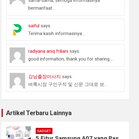
sama-sama, semoga informasinya
bermanfaat...
saiful
says:
Terima kasih informasinya...
radiyana aniq friliani
says:
good information, thank you for sharing ...
강남출장마사지
says:
벼룩시장 구인구직 및 신문 그대로 보...
Artikel Terbaru Lainnya
GADGET
5 Fitur Samsung A07 yang Pas