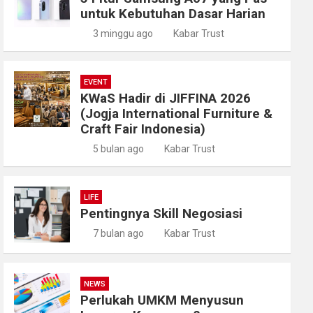
untuk Kebutuhan Dasar Harian
3 minggu ago
Kabar Trust
EVENT
KWaS Hadir di JIFFINA 2026
(Jogja International Furniture &
Craft Fair Indonesia)
5 bulan ago
Kabar Trust
LIFE
Pentingnya Skill Negosiasi
7 bulan ago
Kabar Trust
NEWS
Perlukah UMKM Menyusun