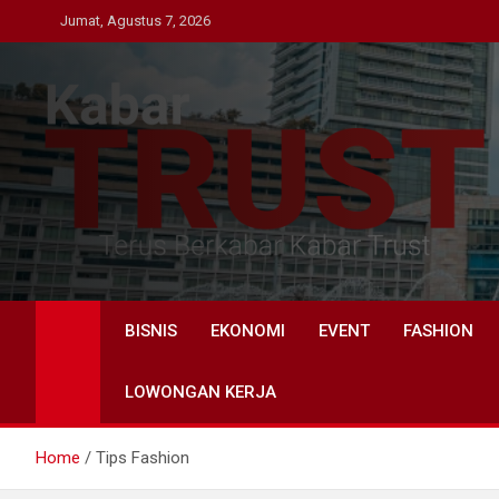
Skip
Jumat, Agustus 7, 2026
to
content
Kabar Trust
Terus Berkabar Kabar Trust
BISNIS
EKONOMI
EVENT
FASHION
LOWONGAN KERJA
Home
Tips Fashion