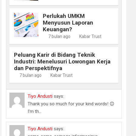
Perlukah UMKM
Menyusun Laporan
Keuangan?
7 bulan ago
Kabar Trust
Peluang Karir di Bidang Teknik
Industri: Menelusuri Lowongan Kerja
dan Perspektifnya
7 bulan ago
Kabar Trust
Tiyo Andusti
says:
Thank you so much for your kind words! 😊
I'm th...
Tiyo Andusti
says: