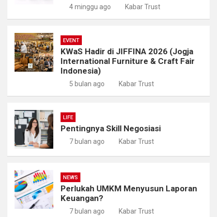
4 minggu ago
Kabar Trust
EVENT
KWaS Hadir di JIFFINA 2026 (Jogja
International Furniture & Craft Fair
Indonesia)
5 bulan ago
Kabar Trust
LIFE
Pentingnya Skill Negosiasi
7 bulan ago
Kabar Trust
NEWS
Perlukah UMKM Menyusun Laporan
Keuangan?
7 bulan ago
Kabar Trust