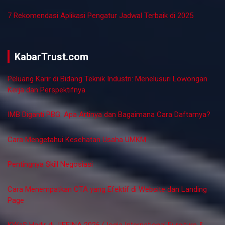
7 Tempat Investasi Terbaik 2025 yang Menjanjikan Keuntungan
Maksimal
7 Cara Mengatasi Laptop Freeze dengan Mudah dan cepat
Beli Rumah di Usia Muda: Tantangan dan Peluang di Tengah
Harga Properti yang Melonjak
7 Tema Visual Studio Code Programmer Terbaik
7 Rekomendasi Bahasa Pemrograman untuk Programmer di
Tahun 2025
7 Tools Gratis untuk Programmer yang Jarang Diketahui Tapi
Powerful
7 Rekomendasi Aplikasi Pengatur Jadwal Terbaik di 2025