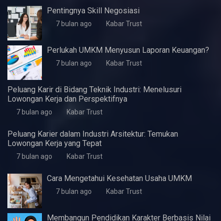
Artikel Terbaru
5 Fitur Samsung A07 yang Pas untuk Kebutuhan
Dasar Harian
4 minggu ago
Kabar Trust
KWaS Hadir di JIFFINA 2026 (Jogja
International Furniture & Craft Fair Indonesia)
5 bulan ago
Kabar Trust
Pentingnya Skill Negosiasi
7 bulan ago
Kabar Trust