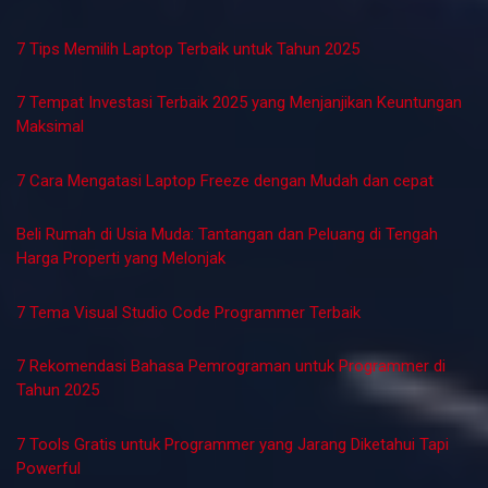
IMB Diganti PBG: Apa Artinya dan Bagaimana Cara
Daftarnya?
10 bulan ago
Kabar Trust
SOP Hubungan Industrial dalam Membangun
Hubungan Kerja yang Harmonis
1 tahun ago
Kontributor Kabar Trust
HarianTrust.com
7 Tools Gratis untuk Mahasiswa Informatika yang Bikin Ngoding
Lebih Mudah
5 Pilihan Varian Vaseline Healthy Bright untuk Mencerahkan
Kulit
7 Tips Memilih Laptop Terbaik untuk Tahun 2025