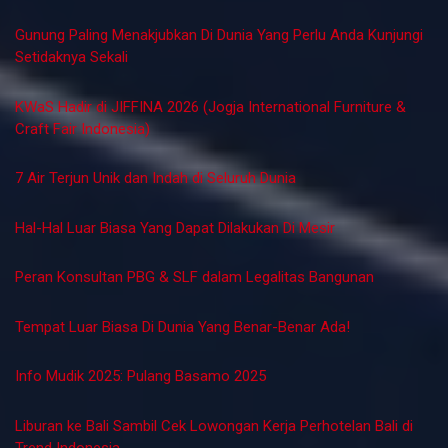
Contoh CTA untuk Webinar Agar Banyak Pendaftar
Perlukah UMKM Menyusun Laporan Keuangan?
Membangun Pendidikan Karakter Berbasis Nilai Universal: Upaya
Strategis Mengatasi Krisis Moral di Lingkungan Pendidikan
Tinggi
Apa Itu CTA (Call to Action) dan Pentingnya untuk
Meningkatkan Konversi
Per4an.com
8 Destinasi Wisata Untuk Orang Yang Terobsesi Dengan
Binatang
Gunung Paling Menakjubkan Di Dunia Yang Perlu Anda Kunjungi
Setidaknya Sekali