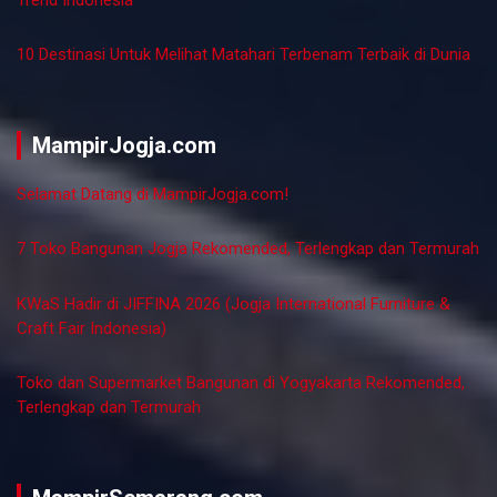
KWaS Hadir di JIFFINA 2026 (Jogja International Furniture &
Craft Fair Indonesia)
7 Air Terjun Unik dan Indah di Seluruh Dunia
Hal-Hal Luar Biasa Yang Dapat Dilakukan Di Mesir
Peran Konsultan PBG & SLF dalam Legalitas Bangunan
Tempat Luar Biasa Di Dunia Yang Benar-Benar Ada!
Info Mudik 2025: Pulang Basamo 2025
Liburan ke Bali Sambil Cek Lowongan Kerja Perhotelan Bali di
Trend Indonesia
10 Destinasi Untuk Melihat Matahari Terbenam Terbaik di Dunia