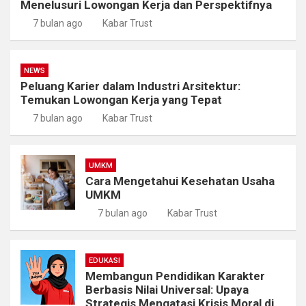
Menelusuri Lowongan Kerja dan Perspektifnya
7 bulan ago
Kabar Trust
NEWS
Peluang Karier dalam Industri Arsitektur:
Temukan Lowongan Kerja yang Tepat
7 bulan ago
Kabar Trust
UMKM
Cara Mengetahui Kesehatan Usaha
UMKM
7 bulan ago
Kabar Trust
EDUKASI
Membangun Pendidikan Karakter
Berbasis Nilai Universal: Upaya
Strategis Mengatasi Krisis Moral di