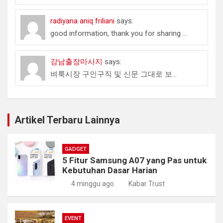
radiyana aniq friliani
says:
good information, thank you for sharing ...
강남출장마사지
says:
벼룩시장 구인구직 및 신문 그대로 보...
Artikel Terbaru Lainnya
GADGET
5 Fitur Samsung A07 yang Pas untuk
Kebutuhan Dasar Harian
4 minggu ago
Kabar Trust
EVENT