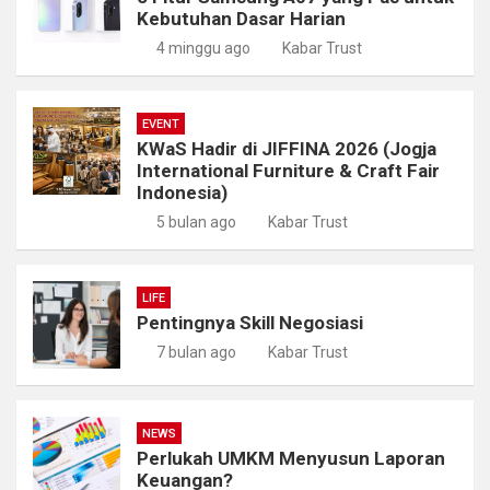
Kebutuhan Dasar Harian
4 minggu ago
Kabar Trust
EVENT
KWaS Hadir di JIFFINA 2026 (Jogja
International Furniture & Craft Fair
Indonesia)
5 bulan ago
Kabar Trust
LIFE
Pentingnya Skill Negosiasi
7 bulan ago
Kabar Trust
NEWS
Perlukah UMKM Menyusun Laporan
Keuangan?