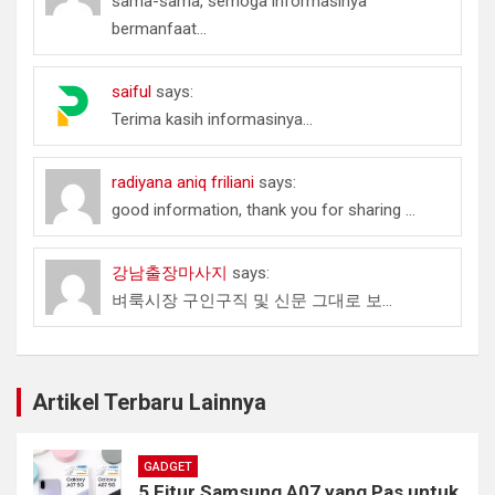
sama-sama, semoga informasinya
bermanfaat...
saiful
says:
Terima kasih informasinya...
radiyana aniq friliani
says:
good information, thank you for sharing ...
강남출장마사지
says:
벼룩시장 구인구직 및 신문 그대로 보...
Artikel Terbaru Lainnya
GADGET
5 Fitur Samsung A07 yang Pas untuk