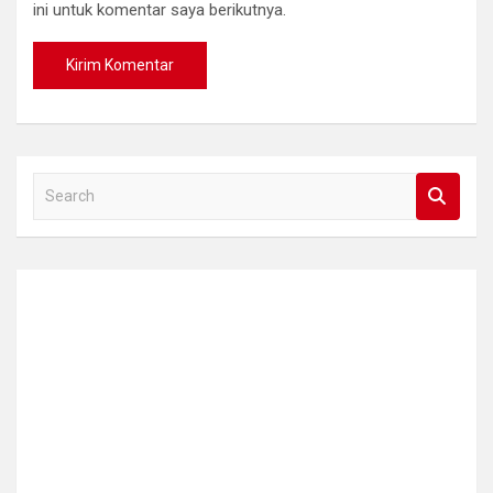
ini untuk komentar saya berikutnya.
S
e
a
r
c
h