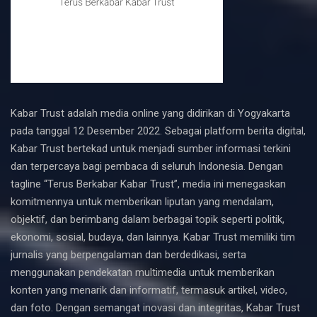
Kabar Trust adalah media online yang didirikan di Yogyakarta
pada tanggal 12 Desember 2022. Sebagai platform berita digital,
Kabar Trust bertekad untuk menjadi sumber informasi terkini
dan terpercaya bagi pembaca di seluruh Indonesia. Dengan
tagline “Terus Berkabar Kabar Trust”, media ini menegaskan
komitmennya untuk memberikan liputan yang mendalam,
objektif, dan berimbang dalam berbagai topik seperti politik,
ekonomi, sosial, budaya, dan lainnya. Kabar Trust memiliki tim
jurnalis yang berpengalaman dan berdedikasi, serta
menggunakan pendekatan multimedia untuk memberikan
konten yang menarik dan informatif, termasuk artikel, video,
dan foto. Dengan semangat inovasi dan integritas, Kabar Trust