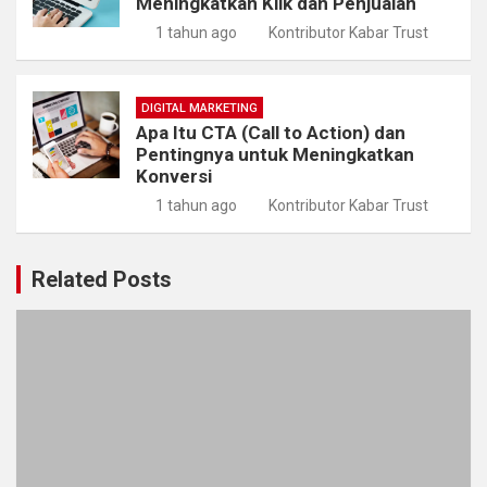
Meningkatkan Klik dan Penjualan
1 tahun ago
Kontributor Kabar Trust
DIGITAL MARKETING
Apa Itu CTA (Call to Action) dan
Pentingnya untuk Meningkatkan
Konversi
1 tahun ago
Kontributor Kabar Trust
Related Posts