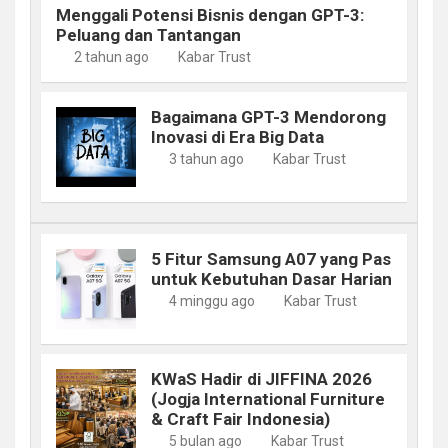
Menggali Potensi Bisnis dengan GPT-3:
Peluang dan Tantangan
2 tahun ago
Kabar Trust
Bagaimana GPT-3 Mendorong
Inovasi di Era Big Data
3 tahun ago
Kabar Trust
5 Fitur Samsung A07 yang Pas
untuk Kebutuhan Dasar Harian
4 minggu ago
Kabar Trust
KWaS Hadir di JIFFINA 2026
(Jogja International Furniture
& Craft Fair Indonesia)
5 bulan ago
Kabar Trust