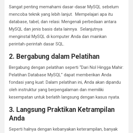
Sangat penting memahami dasar-dasar MySQL sebelum
mencoba teknik yang lebih lanjut. Mempelajari apa itu
database, tabel, dan relasi. Mengenali perbedaan antara
MySQL dan jenis basis data lainnya. Selanjutnya
menginstal MySQL di komputer Anda dan mainkan
perintah-perintah dasar SQL.
2. Bergabung dalam Pelatihan
Bergabung dengan pelatihan seperti “Dari Nol Hingga Mahir:
Pelatihan Database MySQL” dapat memberikan Anda
fondasi yang kuat. Dalam pelatihan ini, Anda akan dipandu
oleh instruktur yang berpengalaman dan memiliki
kesempatan untuk berlatih langsung dengan kasus nyata.
3. Langsung Praktikan Ketrampilan
Anda
Seperti halnya dengan kebanyakan keterampilan, banyak