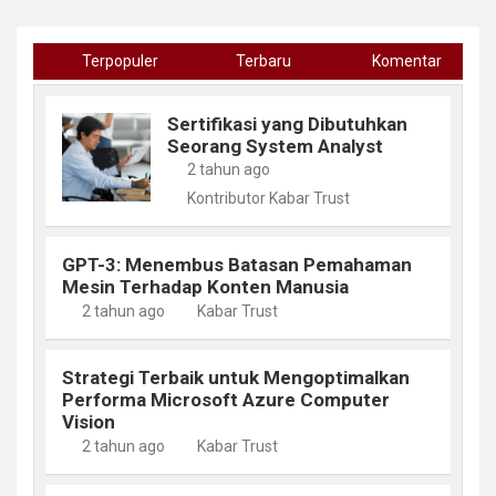
Terpopuler
Terbaru
Komentar
Sertifikasi yang Dibutuhkan
Seorang System Analyst
2 tahun ago
Kontributor Kabar Trust
GPT-3: Menembus Batasan Pemahaman
Mesin Terhadap Konten Manusia
2 tahun ago
Kabar Trust
Strategi Terbaik untuk Mengoptimalkan
Performa Microsoft Azure Computer
Vision
2 tahun ago
Kabar Trust