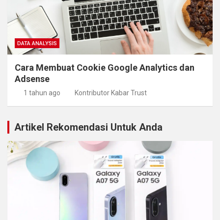
DATA ANALYSIS
Cara Membuat Cookie Google Analytics dan
Adsense
1 tahun ago
Kontributor Kabar Trust
Artikel Rekomendasi Untuk Anda