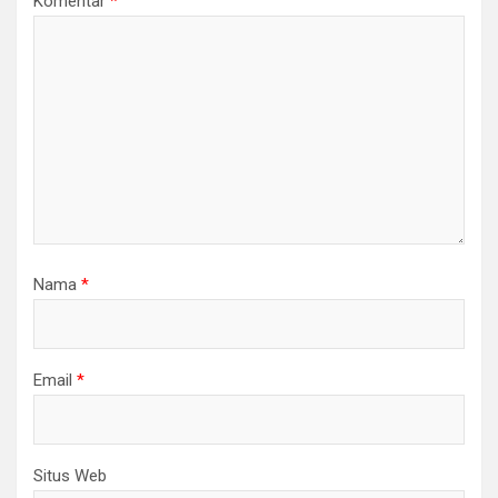
Komentar
*
Nama
*
Email
*
Situs Web