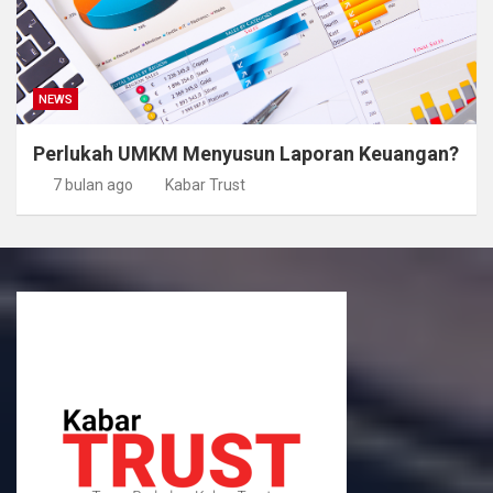
NEWS
Perlukah UMKM Menyusun Laporan Keuangan?
7 bulan ago
Kabar Trust