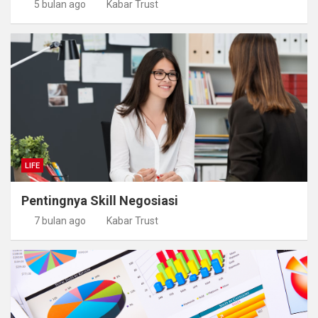
5 bulan ago
Kabar Trust
LIFE
Pentingnya Skill Negosiasi
7 bulan ago
Kabar Trust