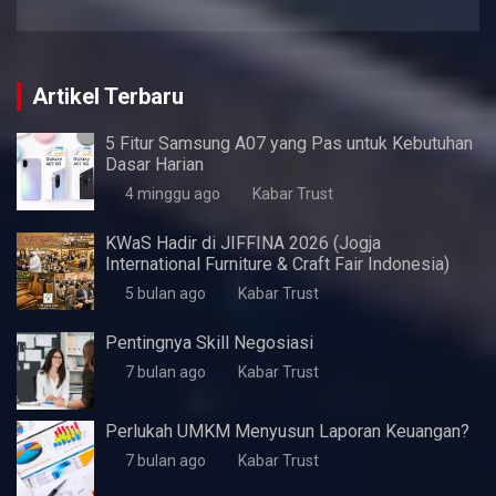
Artikel Terbaru
5 Fitur Samsung A07 yang Pas untuk Kebutuhan
Dasar Harian
4 minggu ago
Kabar Trust
KWaS Hadir di JIFFINA 2026 (Jogja
International Furniture & Craft Fair Indonesia)
5 bulan ago
Kabar Trust
Pentingnya Skill Negosiasi
7 bulan ago
Kabar Trust
Perlukah UMKM Menyusun Laporan Keuangan?
7 bulan ago
Kabar Trust