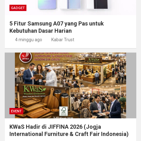
GADGET
5 Fitur Samsung A07 yang Pas untuk
Kebutuhan Dasar Harian
4 minggu ago
Kabar Trust
EVENT
KWaS Hadir di JIFFINA 2026 (Jogja
International Furniture & Craft Fair Indonesia)