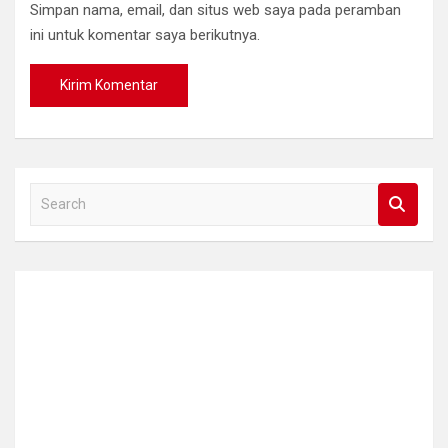
Simpan nama, email, dan situs web saya pada peramban
ini untuk komentar saya berikutnya.
S
e
a
r
c
h