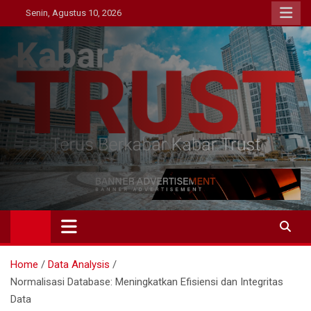
Skip
Senin, Agustus 10, 2026
to
content
Kabar Trust
Terus Berkabar Kabar Trust
Home
Data Analysis
Normalisasi Database: Meningkatkan Efisiensi dan Integritas
Data