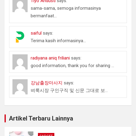
Tiyo Andusti
says:
sama-sama, semoga informasinya
bermanfaat...
saiful
says:
Terima kasih informasinya...
radiyana aniq friliani
says:
good information, thank you for sharing ...
강남출장마사지
says:
벼룩시장 구인구직 및 신문 그대로 보...
Artikel Terbaru Lainnya