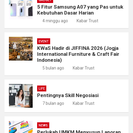
GADGET
5 Fitur Samsung A07 yang Pas untuk
Kebutuhan Dasar Harian
4 minggu ago
Kabar Trust
EVENT
KWaS Hadir di JIFFINA 2026 (Jogja
International Furniture & Craft Fair
Indonesia)
5 bulan ago
Kabar Trust
LIFE
Pentingnya Skill Negosiasi
7 bulan ago
Kabar Trust
NEWS
Perlukah UMKM Menyusun Laporan