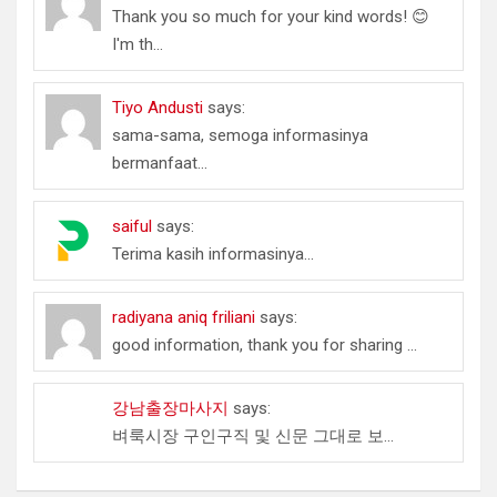
Thank you so much for your kind words! 😊
I'm th...
Tiyo Andusti
says:
sama-sama, semoga informasinya
bermanfaat...
saiful
says:
Terima kasih informasinya...
radiyana aniq friliani
says:
good information, thank you for sharing ...
강남출장마사지
says:
벼룩시장 구인구직 및 신문 그대로 보...