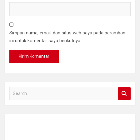
Simpan nama, email, dan situs web saya pada peramban
ini untuk komentar saya berikutnya.
S
e
a
r
c
h