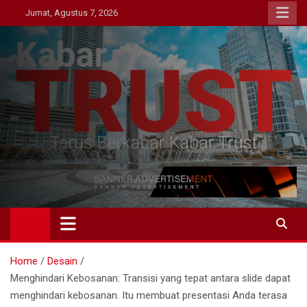
Skip
Jumat, Agustus 7, 2026
to
content
Kabar Trust
Terus Berkabar Kabar Trust
Home
Desain
Menghindari Kebosanan: Transisi yang tepat antara slide dapat
menghindari kebosanan. Itu membuat presentasi Anda terasa