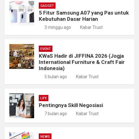
GADGET
5 Fitur Samsung A07 yang Pas untuk
Kebutuhan Dasar Harian
3 minggu ago
Kabar Trust
EVENT
KWaS Hadir di JIFFINA 2026 (Jogja
International Furniture & Craft Fair
Indonesia)
5 bulan ago
Kabar Trust
LIFE
Pentingnya Skill Negosiasi
7 bulan ago
Kabar Trust
NEWS