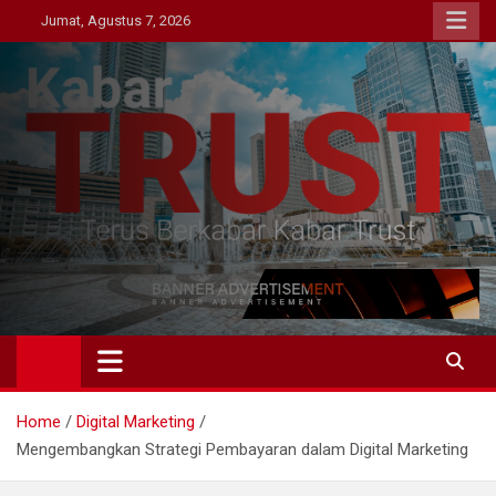
Skip
Jumat, Agustus 7, 2026
to
content
Kabar Trust
Terus Berkabar Kabar Trust
Home
Digital Marketing
Mengembangkan Strategi Pembayaran dalam Digital Marketing