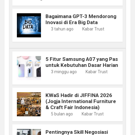
Bagaimana GPT-3 Mendorong
Inovasi di Era Big Data
3 tahun ago
Kabar Trust
5 Fitur Samsung A07 yang Pas
untuk Kebutuhan Dasar Harian
3 minggu ago
Kabar Trust
KWaS Hadir di JIFFINA 2026
(Jogja International Furniture
& Craft Fair Indonesia)
5 bulan ago
Kabar Trust
Pentingnya Skill Negosiasi