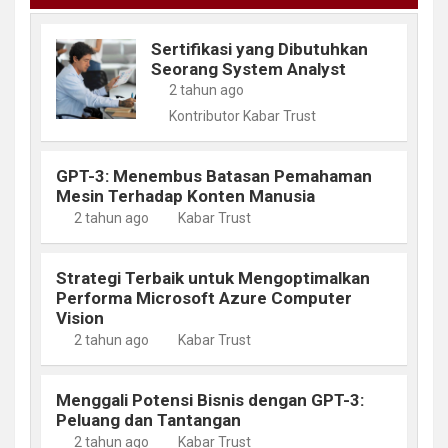
Sertifikasi yang Dibutuhkan
Seorang System Analyst
2 tahun ago
Kontributor Kabar Trust
GPT-3: Menembus Batasan Pemahaman
Mesin Terhadap Konten Manusia
2 tahun ago
Kabar Trust
Strategi Terbaik untuk Mengoptimalkan
Performa Microsoft Azure Computer
Vision
2 tahun ago
Kabar Trust
Menggali Potensi Bisnis dengan GPT-3:
Peluang dan Tantangan
2 tahun ago
Kabar Trust