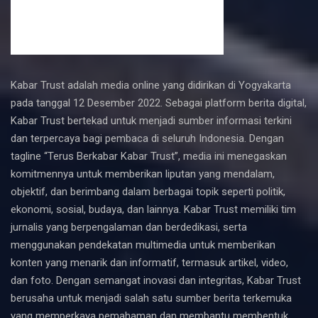
Kabar Trust adalah media online yang didirikan di Yogyakarta
pada tanggal 12 Desember 2022. Sebagai platform berita digital,
Kabar Trust bertekad untuk menjadi sumber informasi terkini
dan terpercaya bagi pembaca di seluruh Indonesia. Dengan
tagline “Terus Berkabar Kabar Trust”, media ini menegaskan
komitmennya untuk memberikan liputan yang mendalam,
objektif, dan berimbang dalam berbagai topik seperti politik,
ekonomi, sosial, budaya, dan lainnya. Kabar Trust memiliki tim
jurnalis yang berpengalaman dan berdedikasi, serta
menggunakan pendekatan multimedia untuk memberikan
konten yang menarik dan informatif, termasuk artikel, video,
dan foto. Dengan semangat inovasi dan integritas, Kabar Trust
berusaha untuk menjadi salah satu sumber berita terkemuka
yang memperkaya pemahaman dan membantu membentuk