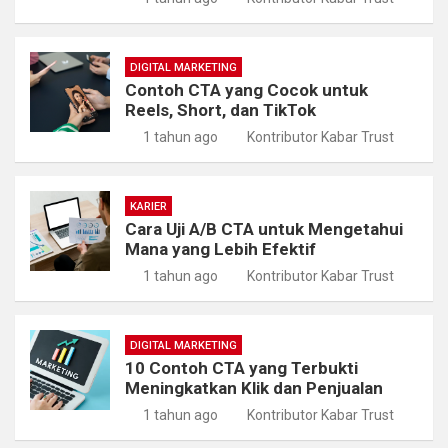
DIGITAL MARKETING
Contoh CTA yang Cocok untuk
Reels, Short, dan TikTok
1 tahun ago
Kontributor Kabar Trust
KARIER
Cara Uji A/B CTA untuk Mengetahui
Mana yang Lebih Efektif
1 tahun ago
Kontributor Kabar Trust
DIGITAL MARKETING
10 Contoh CTA yang Terbukti
Meningkatkan Klik dan Penjualan
1 tahun ago
Kontributor Kabar Trust