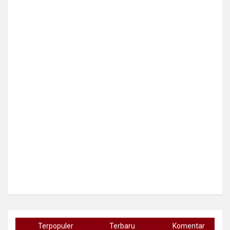
Terpopuler
Terbaru
Komentar