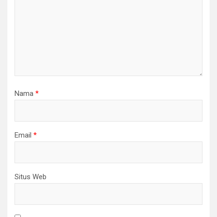
Nama
*
Email
*
Situs Web