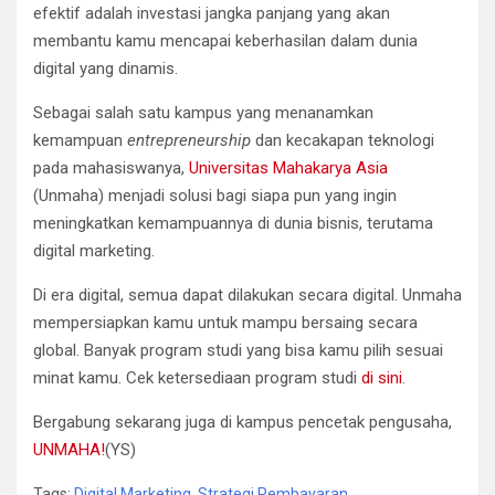
efektif adalah investasi jangka panjang yang akan
membantu kamu mencapai keberhasilan dalam dunia
digital yang dinamis.
Sebagai salah satu kampus yang menanamkan
kemampuan
entrepreneurship
dan kecakapan teknologi
pada mahasiswanya,
Universitas Mahakarya Asia
(Unmaha) menjadi solusi bagi siapa pun yang ingin
meningkatkan kemampuannya di dunia bisnis, terutama
digital marketing.
Di era digital, semua dapat dilakukan secara digital. Unmaha
mempersiapkan kamu untuk mampu bersaing secara
global. Banyak program studi yang bisa kamu pilih sesuai
minat kamu. Cek ketersediaan program studi
di sini
.
Bergabung sekarang juga di kampus pencetak pengusaha,
UNMAHA!
(YS)
Tags:
Digital Marketing
,
Strategi Pembayaran