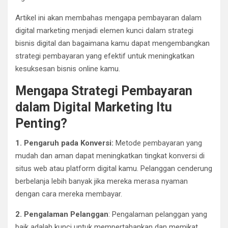
Artikel ini akan membahas mengapa pembayaran dalam
digital marketing menjadi elemen kunci dalam strategi
bisnis digital dan bagaimana kamu dapat mengembangkan
strategi pembayaran yang efektif untuk meningkatkan
kesuksesan bisnis online kamu.
Mengapa Strategi Pembayaran
dalam Digital Marketing Itu
Penting?
1. Pengaruh pada Konversi:
Metode pembayaran yang
mudah dan aman dapat meningkatkan tingkat konversi di
situs web atau platform digital kamu. Pelanggan cenderung
berbelanja lebih banyak jika mereka merasa nyaman
dengan cara mereka membayar.
2. Pengalaman Pelanggan
: Pengalaman pelanggan yang
baik adalah kunci untuk mempertahankan dan memikat