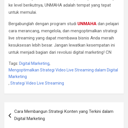
ke level berikutnya, UNMAHA adalah tempat yang tepat
untuk memulai.
Bergabunglah dengan program studi
UNMAHA
dan pelajari
cara merancang, mengelola, dan mengoptimalkan strategi
live streaming yang dapat membawa bisnis Anda meraih
kesuksesan lebih besar. Jangan lewatkan kesempatan ini
untuk menjadi bagian dari revolusi digital marketing! CN
Tags:
Digital Marketing
,
Mengoptimalkan Strategi Video Live Streaming dalam Digital
Marketing
,
Strategi Video Live Streaming
Navigasi
Cara Membangun Strategi Konten yang Terkini dalam
pos
Digital Marketing