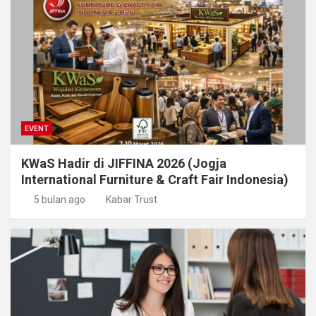
EVENT
KWaS Hadir di JIFFINA 2026 (Jogja
International Furniture & Craft Fair Indonesia)
5 bulan ago
Kabar Trust