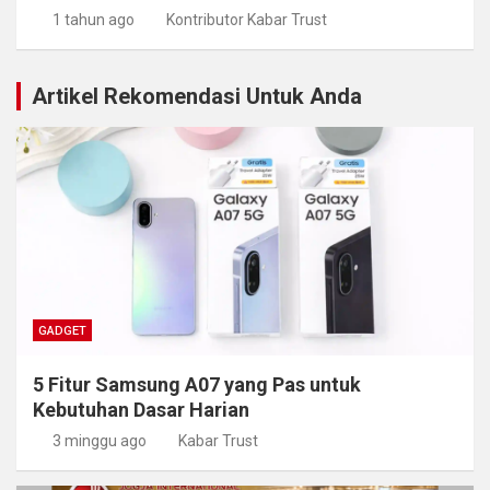
1 tahun ago
Kontributor Kabar Trust
Artikel Rekomendasi Untuk Anda
GADGET
5 Fitur Samsung A07 yang Pas untuk
Kebutuhan Dasar Harian
3 minggu ago
Kabar Trust