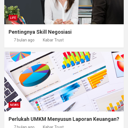
LIFE
Pentingnya Skill Negosiasi
7 bulan ago
Kabar Trust
NEWS
Perlukah UMKM Menyusun Laporan Keuangan?
7 bulan ago
Kabar Trust