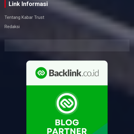
Link Informasi
Tentang Kabar Trust
Redaksi