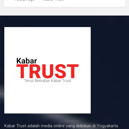
Kabar Trust adalah media online yang didirikan di Yogyakarta