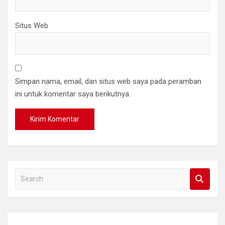
Situs Web
Simpan nama, email, dan situs web saya pada peramban
ini untuk komentar saya berikutnya.
S
e
a
r
c