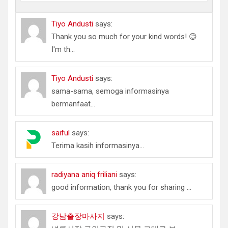
Tiyo Andusti
says:
Thank you so much for your kind words! 😊
I'm th...
Tiyo Andusti
says:
sama-sama, semoga informasinya
bermanfaat...
saiful
says:
Terima kasih informasinya...
radiyana aniq friliani
says:
good information, thank you for sharing ...
강남출장마사지
says: