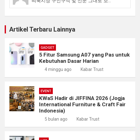
벼룩시장 구인구직 및 신문 그대로 보...
Artikel Terbaru Lainnya
GADGET
5 Fitur Samsung A07 yang Pas untuk
Kebutuhan Dasar Harian
4 minggu ago
Kabar Trust
EVENT
KWaS Hadir di JIFFINA 2026 (Jogja
International Furniture & Craft Fair
Indonesia)
5 bulan ago
Kabar Trust