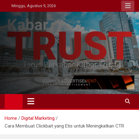
Skip
Minggu, Agustus 9, 2026
to
content
Kabar Trust
Terus Berkabar Kabar Trust
Home
Digital Marketing
Cara Membuat Clickbait yang Etis untuk Meningkatkan CTR