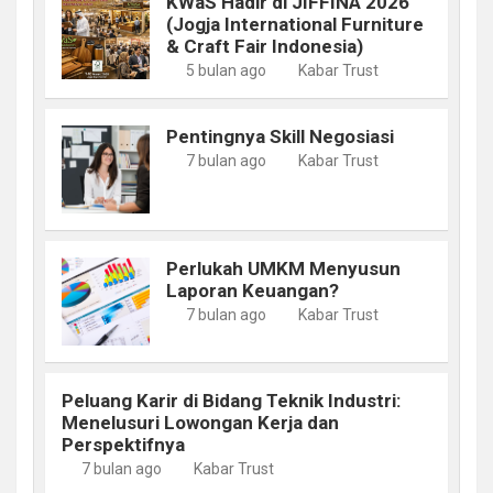
KWaS Hadir di JIFFINA 2026
(Jogja International Furniture
& Craft Fair Indonesia)
5 bulan ago
Kabar Trust
Pentingnya Skill Negosiasi
7 bulan ago
Kabar Trust
Perlukah UMKM Menyusun
Laporan Keuangan?
7 bulan ago
Kabar Trust
Peluang Karir di Bidang Teknik Industri:
Menelusuri Lowongan Kerja dan
Perspektifnya
7 bulan ago
Kabar Trust