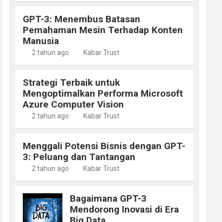
GPT-3: Menembus Batasan
Pemahaman Mesin Terhadap Konten
Manusia
2 tahun ago
Kabar Trust
Strategi Terbaik untuk
Mengoptimalkan Performa Microsoft
Azure Computer Vision
2 tahun ago
Kabar Trust
Menggali Potensi Bisnis dengan GPT-
3: Peluang dan Tantangan
2 tahun ago
Kabar Trust
Bagaimana GPT-3
Mendorong Inovasi di Era
Big Data