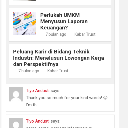
Perlukah UMKM
Menyusun Laporan
Keuangan?
7 bulan ago
Kabar Trust
Peluang Karir di Bidang Teknik
Industri: Menelusuri Lowongan Kerja
dan Perspektifnya
7 bulan ago
Kabar Trust
Tiyo Andusti
says:
Thank you so much for your kind words! 😊
I'm th...
Tiyo Andusti
says: