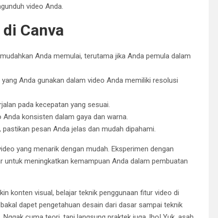
ngunduh video Anda.
 di Canva
mudahkan Anda memulai, terutama jika Anda pemula dalam
yang Anda gunakan dalam video Anda memiliki resolusi
rjalan pada kecepatan yang sesuai.
 Anda konsisten dalam gaya dan warna.
a, pastikan pesan Anda jelas dan mudah dipahami.
 video yang menarik dengan mudah. Eksperimen dengan
elajar untuk meningkatkan kemampuan Anda dalam pembuatan
in konten visual, belajar teknik penggunaan fitur video di
 bakal dapet pengetahuan desain dari dasar sampai teknik
 Nggak cuma teori, tapi langsung praktek juga, lho! Yuk, asah