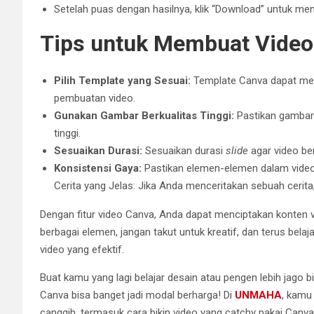
Setelah puas dengan hasilnya, klik “Download” untuk me
Tips untuk Membuat Video
Pilih Template yang Sesuai:
Template Canva dapat me
pembuatan video.
Gunakan Gambar Berkualitas Tinggi:
Pastikan gambar 
tinggi.
Sesuaikan Durasi:
Sesuaikan durasi
slide
agar video be
Konsistensi Gaya:
Pastikan elemen-elemen dalam video
Cerita yang Jelas: Jika Anda menceritakan sebuah cerit
Dengan fitur video Canva, Anda dapat menciptakan konten
berbagai elemen, jangan takut untuk kreatif, dan terus b
video yang efektif.
Buat kamu yang lagi belajar desain atau pengen lebih jago bik
Canva bisa banget jadi modal berharga! Di
UNMAHA
, kamu
canggih, termasuk cara bikin video yang catchy pakai Canva.