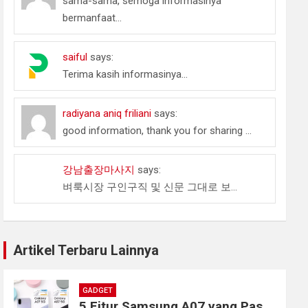
sama-sama, semoga informasinya
bermanfaat...
saiful
says:
Terima kasih informasinya...
radiyana aniq friliani
says:
good information, thank you for sharing ...
강남출장마사지
says:
벼룩시장 구인구직 및 신문 그대로 보...
Artikel Terbaru Lainnya
GADGET
5 Fitur Samsung A07 yang Pas