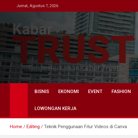
Skip
Jumat, Agustus 7, 2026
to
content
Kabar Trust
Terus Berkabar Kabar Trust
BISNIS
EKONOMI
EVENT
FASHION
LOWONGAN KERJA
Home
Editing
Teknik Penggunaan Fitur Videos di Canva