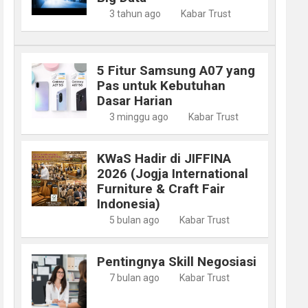
3 tahun ago
Kabar Trust
5 Fitur Samsung A07 yang
Pas untuk Kebutuhan
Dasar Harian
3 minggu ago
Kabar Trust
KWaS Hadir di JIFFINA
2026 (Jogja International
Furniture & Craft Fair
Indonesia)
5 bulan ago
Kabar Trust
Pentingnya Skill Negosiasi
7 bulan ago
Kabar Trust