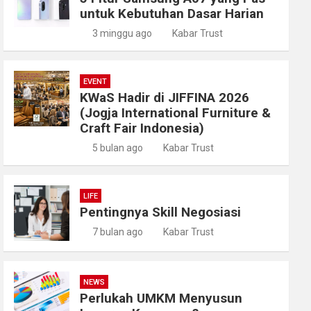
untuk Kebutuhan Dasar Harian
3 minggu ago
Kabar Trust
EVENT
KWaS Hadir di JIFFINA 2026
(Jogja International Furniture &
Craft Fair Indonesia)
5 bulan ago
Kabar Trust
LIFE
Pentingnya Skill Negosiasi
7 bulan ago
Kabar Trust
NEWS
Perlukah UMKM Menyusun