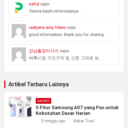
saiful
says:
Terima kasih informasinya...
radiyana aniq friliani
says:
good information, thank you for sharing ...
강남출장마사지
says:
벼룩시장 구인구직 및 신문 그대로 보...
Artikel Terbaru Lainnya
GADGET
5 Fitur Samsung A07 yang Pas untuk
Kebutuhan Dasar Harian
3 minggu ago
Kabar Trust