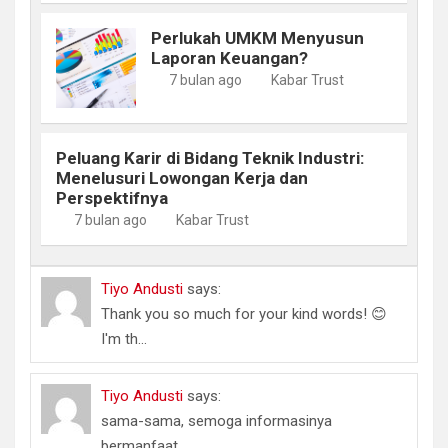
Perlukah UMKM Menyusun
Laporan Keuangan?
7 bulan ago
Kabar Trust
Peluang Karir di Bidang Teknik Industri:
Menelusuri Lowongan Kerja dan
Perspektifnya
7 bulan ago
Kabar Trust
Tiyo Andusti
says:
Thank you so much for your kind words! 😊
I'm th...
Tiyo Andusti
says:
sama-sama, semoga informasinya
bermanfaat...