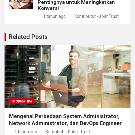
Pentingnya untuk Meningkatkan
Konversi
1 tahun ago
Kontributor Kabar Trust
Related Posts
INFORMATIKA
Mengenal Perbedaan System Administrator,
Network Administrator, dan DevOps Engineer
1 tahun ago
Kontributor Kabar Trust