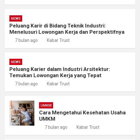
NEWS
Peluang Karir di Bidang Teknik Industri:
Menelusuri Lowongan Kerja dan Perspektifnya
7 bulan ago
Kabar Trust
NEWS
Peluang Karier dalam Industri Arsitektur:
Temukan Lowongan Kerja yang Tepat
7 bulan ago
Kabar Trust
UMKM
Cara Mengetahui Kesehatan Usaha
UMKM
7 bulan ago
Kabar Trust