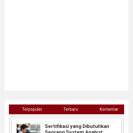
Terpopuler
Terbaru
Komentar
Sertifikasi yang Dibutuhkan
Seorang System Analyst