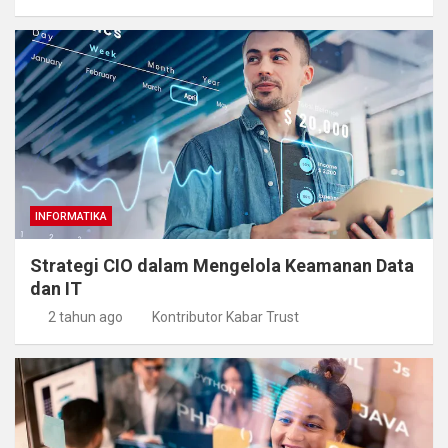
INFORMATIKA
Strategi CIO dalam Mengelola Keamanan Data
dan IT
2 tahun ago
Kontributor Kabar Trust