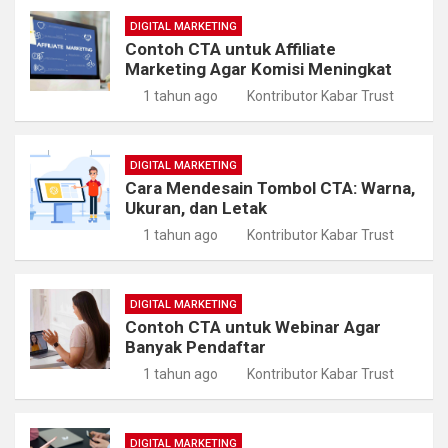
DIGITAL MARKETING
Contoh CTA untuk Affiliate
Marketing Agar Komisi Meningkat
1 tahun ago
Kontributor Kabar Trust
DIGITAL MARKETING
Cara Mendesain Tombol CTA: Warna,
Ukuran, dan Letak
1 tahun ago
Kontributor Kabar Trust
DIGITAL MARKETING
Contoh CTA untuk Webinar Agar
Banyak Pendaftar
1 tahun ago
Kontributor Kabar Trust
DIGITAL MARKETING