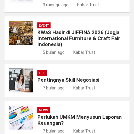
3 minggu ago
Kabar Trust
EVENT
KWaS Hadir di JIFFINA 2026 (Jogja
International Furniture & Craft Fair
Indonesia)
5 bulan ago
Kabar Trust
LIFE
Pentingnya Skill Negosiasi
7 bulan ago
Kabar Trust
NEWS
Perlukah UMKM Menyusun Laporan
Keuangan?
7 bulan ago
Kabar Trust