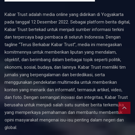
Kabar Trust adalah media online yang didirikan di Yogyakarta
pada tanggal 12 Desember 2022. Sebagai platform berita digital,
Kabar Trust bertekad untuk menjadi sumber informasi terkini
dan terpercaya bagi pembaca di seluruh Indonesia. Dengan
tagline “Terus Berkabar Kabar Trust”, media ini menegaskan
komitmennya untuk memberikan liputan yang mendalam,
objektif, dan berimbang dalam berbagai topik seperti politik,
ekonomi, sosial, budaya, dan lainnya. Kabar Trust memiliki tim
jurnalis yang berpengalaman dan berdedikasi, serta
menggunakan pendekatan multimedia untuk memberikan
konten yang menarik dan informatif, termasuk artikel, video,
dan foto. Dengan semangat inovasi dan integritas, Kabar Trust
berusaha untuk menjadi salah satu sumber berita terkemuka
yang memperkaya pemahaman dan membantu membentuk
opini masyarakat mengenai isu-isu penting dalam negeri dan
global.