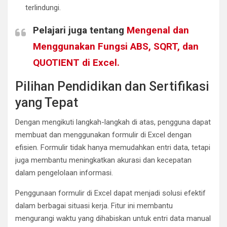
terlindungi.
Pelajari juga tentang
Mengenal dan
Menggunakan Fungsi ABS, SQRT, dan
QUOTIENT di Excel.
Pilihan Pendidikan dan Sertifikasi
yang Tepat
Dengan mengikuti langkah-langkah di atas, pengguna dapat
membuat dan menggunakan formulir di Excel dengan
efisien. Formulir tidak hanya memudahkan entri data, tetapi
juga membantu meningkatkan akurasi dan kecepatan
dalam pengelolaan informasi.
Penggunaan formulir di Excel dapat menjadi solusi efektif
dalam berbagai situasi kerja. Fitur ini membantu
mengurangi waktu yang dihabiskan untuk entri data manual