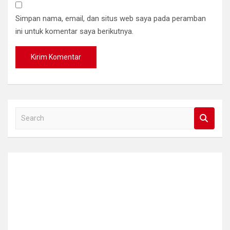
Simpan nama, email, dan situs web saya pada peramban
ini untuk komentar saya berikutnya.
S
e
a
r
c
h