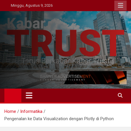
Skip
Minggu, Agustus 9, 2026
to
content
Kabar Trust
Terus Berkabar Kabar Trust
Home
Informatika
Pengenalan ke Data Visualization dengan Plotly di Python