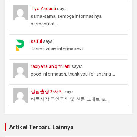
Tiyo Andusti
says:
sama-sama, semoga informasinya
bermanfaat...
saiful
says:
Terima kasih informasinya...
radiyana aniq friliani
says:
good information, thank you for sharing ...
강남출장마사지
says:
벼룩시장 구인구직 및 신문 그대로 보...
Artikel Terbaru Lainnya