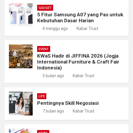
GADGET
5 Fitur Samsung A07 yang Pas untuk
Kebutuhan Dasar Harian
4 minggu ago
Kabar Trust
EVENT
KWaS Hadir di JIFFINA 2026 (Jogja
International Furniture & Craft Fair
Indonesia)
5 bulan ago
Kabar Trust
LIFE
Pentingnya Skill Negosiasi
7 bulan ago
Kabar Trust