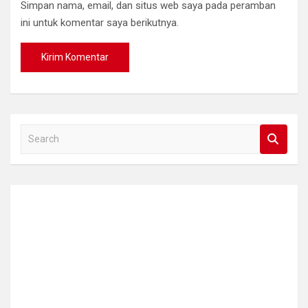
Simpan nama, email, dan situs web saya pada peramban
ini untuk komentar saya berikutnya.
S
e
a
r
c
h