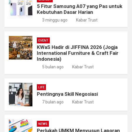
5 Fitur Samsung A07 yang Pas untuk
Kebutuhan Dasar Harian
3 minggu ago
Kabar Trust
EVENT
KWaS Hadir di JIFFINA 2026 (Jogja
International Furniture & Craft Fair
Indonesia)
5 bulan ago
Kabar Trust
LIFE
Pentingnya Skill Negosiasi
7 bulan ago
Kabar Trust
NEWS
Perlukah UMKM Menyusun Laporan