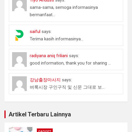
sama-sama, semoga informasinya
bermanfaat...
saiful
says:
Terima kasih informasinya...
radiyana aniq friliani
says:
good information, thank you for sharing ...
강남출장마사지
says:
벼룩시장 구인구직 및 신문 그대로 보...
Artikel Terbaru Lainnya
GADGET