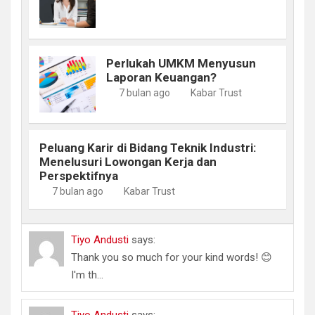
Perlukah UMKM Menyusun
Laporan Keuangan?
7 bulan ago
Kabar Trust
Peluang Karir di Bidang Teknik Industri:
Menelusuri Lowongan Kerja dan
Perspektifnya
7 bulan ago
Kabar Trust
Tiyo Andusti
says:
Thank you so much for your kind words! 😊
I'm th...
Tiyo Andusti
says: