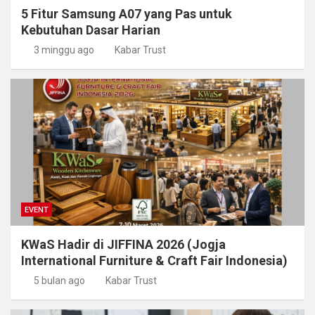
5 Fitur Samsung A07 yang Pas untuk
Kebutuhan Dasar Harian
3 minggu ago
Kabar Trust
EVENT
KWaS Hadir di JIFFINA 2026 (Jogja
International Furniture & Craft Fair Indonesia)
5 bulan ago
Kabar Trust