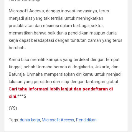
Microsoft Access, dengan inovasi-inovasinya, terus
menjadi alat yang tak ternilai untuk meningkatkan
produktivitas dan efisiensi dalam berbagai sektor,
memastikan bahwa baik dunia pendidikan maupun dunia
kerja dapat beradaptasi dengan tuntutan zaman yang terus
berubah.
Kamu bisa memilih kampus yang terdekat dengan tempat
tinggal, sebab Unmaha berada di Jogjakarta, Jakarta, dan
Baturaja. Unmaha mempersiapkan diri kamu untuk menjadi
lulusan yang persisten dan siap dengan tantangan global.
C
ari tahu informasi lebih lanjut dan pendaftaran
di
sini
.***5
(YS)
Tags:
dunia kerja
,
Microsoft Access
,
Pendidikan