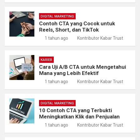
DIGITAL MARKETING
Contoh CTA yang Cocok untuk
Reels, Short, dan TikTok
1 tahun ago
Kontributor Kabar Trust
KARIER
Cara Uji A/B CTA untuk Mengetahui
Mana yang Lebih Efektif
1 tahun ago
Kontributor Kabar Trust
DIGITAL MARKETING
10 Contoh CTA yang Terbukti
Meningkatkan Klik dan Penjualan
1 tahun ago
Kontributor Kabar Trust