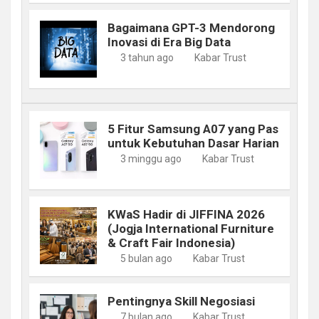
Bagaimana GPT-3 Mendorong
Inovasi di Era Big Data
3 tahun ago
Kabar Trust
5 Fitur Samsung A07 yang Pas
untuk Kebutuhan Dasar Harian
3 minggu ago
Kabar Trust
KWaS Hadir di JIFFINA 2026
(Jogja International Furniture
& Craft Fair Indonesia)
5 bulan ago
Kabar Trust
Pentingnya Skill Negosiasi
7 bulan ago
Kabar Trust