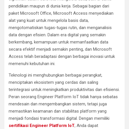
pendidikan maupun di dunia kerja. Sebagai bagian dari
paket Microsoft Office, Microsoft Access menyediakan
alat yang kuat untuk mengelola basis data,
mengotomatiskan tugas-tugas rutin, dan menganalisis
data dengan efisien. Dalam era digital yang semakin
berkembang, kemampuan untuk memanfaatkan data
secara efektif menjadi semakin penting, dan Microsoft
Access telah beradaptasi dengan berbagai inovasi untuk
memenuhi kebutuhan ini.
Teknologi ini menghubungkan berbagai perangkat,
menciptakan ekosistem yang cerdas dan saling
terintegrasi untuk meningkatkan produktivitas dan efisiensi.
Peran seorang Engineer Platform IoT tidak hanya sebatas
mendesain dan mengembangkan sistem, tetapi juga
memastikan keamanan dan stabilitas platform yang
menjadi fondasi transformasi digital. Dengan memiliki
sertifikasi Engineer Platform IoT
, Anda dapat