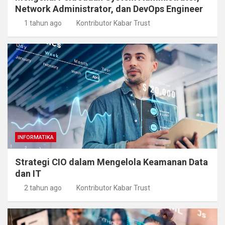
Network Administrator, dan DevOps Engineer
1 tahun ago
Kontributor Kabar Trust
INFORMATIKA
Strategi CIO dalam Mengelola Keamanan Data
dan IT
2 tahun ago
Kontributor Kabar Trust