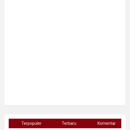
Terpopuler
Terbaru
Komentar