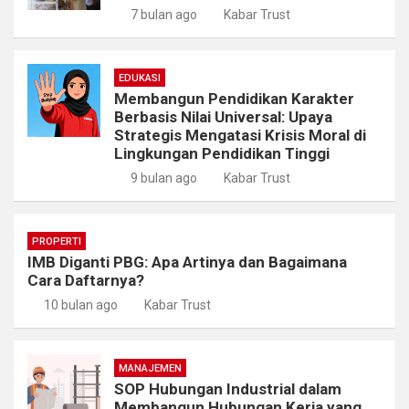
7 bulan ago
Kabar Trust
EDUKASI
Membangun Pendidikan Karakter
Berbasis Nilai Universal: Upaya
Strategis Mengatasi Krisis Moral di
Lingkungan Pendidikan Tinggi
9 bulan ago
Kabar Trust
PROPERTI
IMB Diganti PBG: Apa Artinya dan Bagaimana
Cara Daftarnya?
10 bulan ago
Kabar Trust
MANAJEMEN
SOP Hubungan Industrial dalam
Membangun Hubungan Kerja yang