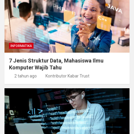
INFORMATIKA
7 Jenis Struktur Data, Mahasiswa Ilmu
Komputer Wajib Tahu
2 tahun ago
Kontributor Kabar Trust