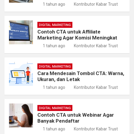
1 tahun ago
Kontributor Kabar Trust
DIGITAL MARKETING
Contoh CTA untuk Affiliate
Marketing Agar Komisi Meningkat
1 tahun ago
Kontributor Kabar Trust
DIGITAL MARKETING
Cara Mendesain Tombol CTA: Warna,
Ukuran, dan Letak
1 tahun ago
Kontributor Kabar Trust
DIGITAL MARKETING
Contoh CTA untuk Webinar Agar
Banyak Pendaftar
1 tahun ago
Kontributor Kabar Trust