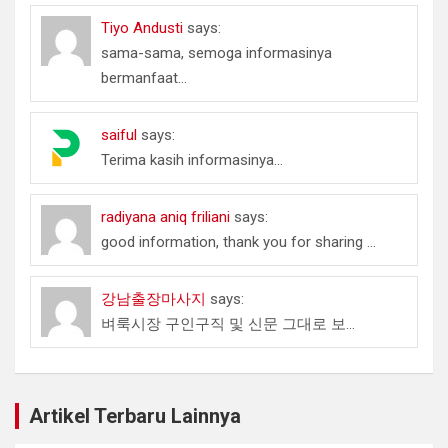
Tiyo Andusti
says:
sama-sama, semoga informasinya
bermanfaat...
saiful
says:
Terima kasih informasinya...
radiyana aniq friliani
says:
good information, thank you for sharing ...
강남출장마사지
says:
벼룩시장 구인구직 및 신문 그대로 보...
Artikel Terbaru Lainnya