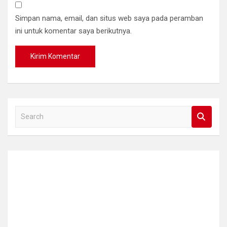
Simpan nama, email, dan situs web saya pada peramban
ini untuk komentar saya berikutnya.
S
e
a
r
c
h