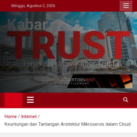
Skip
Minggu, Agustus 2, 2026
to
content
Kabar Trust
Terus Berkabar Kabar Trust
Home
Internet
Keuntungan dan Tantangan Arsitektur Mikroservis dalam Cloud