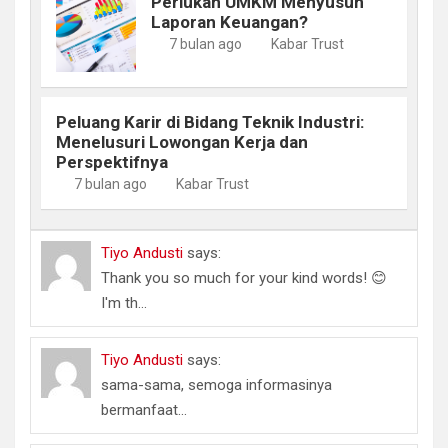
Perlukah UMKM Menyusun
Laporan Keuangan?
7 bulan ago
Kabar Trust
Peluang Karir di Bidang Teknik Industri:
Menelusuri Lowongan Kerja dan
Perspektifnya
7 bulan ago
Kabar Trust
Tiyo Andusti
says:
Thank you so much for your kind words! 😊
I'm th...
Tiyo Andusti
says:
sama-sama, semoga informasinya
bermanfaat...