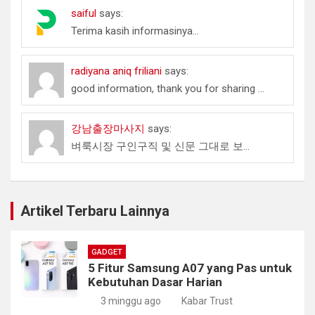
saiful
says:
Terima kasih informasinya...
radiyana aniq friliani
says:
good information, thank you for sharing ...
강남출장마사지
says:
벼룩시장 구인구직 및 신문 그대로 보...
Artikel Terbaru Lainnya
GADGET
5 Fitur Samsung A07 yang Pas untuk
Kebutuhan Dasar Harian
3 minggu ago
Kabar Trust