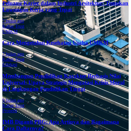
Peluang Karier dalam Industri Arsitektur: Temukan
Lowongan Kerja yang Tepat
7 bulan ago
Kabar Trust
UMKM
Cara Mengetahui Kesehatan Usaha UMKM
7 bulan ago
Kabar Trust
Edukasi
Membangun Pendidikan Karakter Berbasis Nilai
Universal: Upaya Strategis Mengatasi Krisis Moral
di Lingkungan Pendidikan Tinggi
9 bulan ago
Kabar Trust
Properti
IMB Diganti PBG: Apa Artinya dan Bagaimana
Cara Daftarnya?