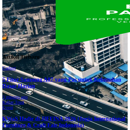
Artikel Terbaru
Gadget
5 Fitur Samsung A07 yang Pas untuk Kebutuhan
Dasar Harian
3 minggu ago
Kabar Trust
Event
KWaS Hadir di JIFFINA 2026 (Jogja International
Furniture & Craft Fair Indonesia)