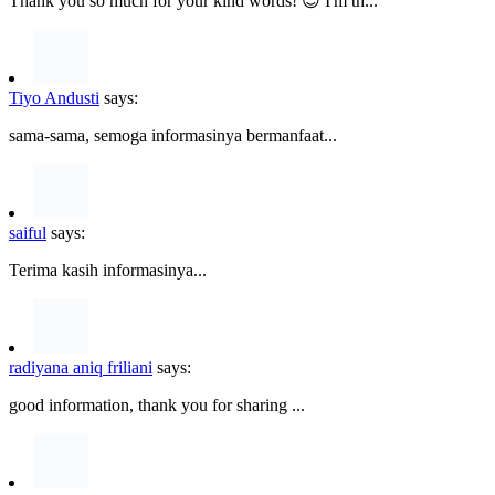
Thank you so much for your kind words! 😊 I'm th...
Tiyo Andusti
says:
sama-sama, semoga informasinya bermanfaat...
saiful
says:
Terima kasih informasinya...
radiyana aniq friliani
says:
good information, thank you for sharing ...