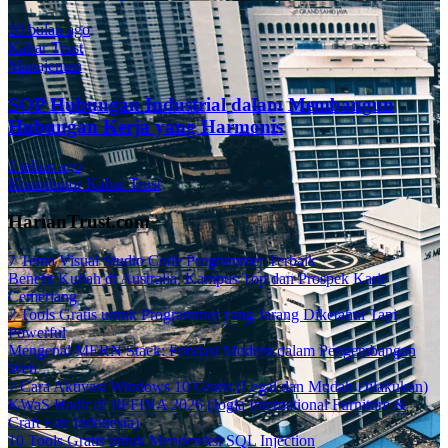
10 bulan ago
Kabar Trust
Manajemen
SOP Hubungan Industrial dalam Membangun
Hubungan Kerja yang Harmonis
1 tahun ago
Kontributor Kabar Trust
HarianTrust.com
7 Tema Visual Studio Code Programmer Terbaik
Benefit Kuliah di Australia: Kampus Top dan Prospek Karir
Cemerlang
7 Tools Gratis untuk Programmer yang Jarang Diketahui Tapi
Powerful
Mengenal MERN Stack: Fondasi Modern dalam Pengembangan
Web
7 Cara Aktivasi Windows 10 Gratis (Legal dan Mudah Dilakukan)
KWaS Hadir di JIFFINA 2026 (Jogja International Furniture &
Craft Fair Indonesia)
10 Tools Gratis untuk Mendeteksi SQL Injection