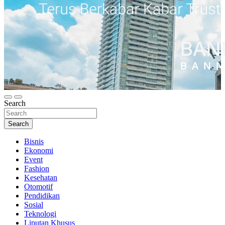
Terus Berkabar Kabar Trust
Kabar Trust
Search
Search
Bisnis
Ekonomi
Event
Fashion
Kesehatan
Otomotif
Pendidikan
Sosial
Teknologi
Liputan Khusus