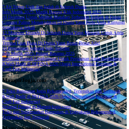
7 Air Terjun Unik dan Indah di Seluruh Dunia
Info Mudik 2025: Mudik Bareng Klik Indomaret 2025
10 Destinasi Untuk Melihat Matahari Terbenam Terbaik di Dunia
Gunung Paling Menakjubkan Di Dunia Yang Perlu Anda Kunjungi
Setidaknya Sekali
12 Museum Teraneh Di Seluruh Dunia Yang Menarik Untuk Anda
Kunjungi
Tempat Luar Biasa Di Dunia Yang Benar-Benar Ada!
10 Perjuangan Sebagai Solo Traveler
Info Mudik 2025: Pulang Basamo 2025
Destinasi Ramah Lingkungan Untuk Perjalanan Anda Berikutnya
KWaS Hadir di JIFFINA 2026 (Jogja International Furniture &
Craft Fair Indonesia)
MampirJogja.com
7 Toko Bangunan Jogja Rekomended, Terlengkap dan Termurah
KWaS Hadir di JIFFINA 2026 (Jogja International Furniture &
Craft Fair Indonesia)
Selamat Datang di MampirJogja.com!
Toko dan Supermarket Bangunan di Yogyakarta Rekomended,
Terlengkap dan Termurah
MampirSemarang.com