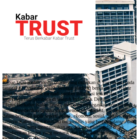
Kabar Trust adalah media online yang didirikan di Yogyakarta pada
tanggal 12 Desember 2022. Sebagai platform berita digital, Kabar
Trust bertekad untuk menjadi sumber informasi terkini dan
terpercaya bagi pembaca di seluruh Indonesia. Dengan tagline
“Terus Berkabar Kabar Trust”, media ini menegaskan komitmennya
untuk memberikan liputan yang mendalam, objektif, dan berimbang
dalam berbagai topik seperti politik, ekonomi, sosial, budaya, dan
lainnya. Kabar Trust memiliki tim jurnalis yang berpengalaman dan
berdedikasi, serta menggunakan pendekatan multimedia untuk
memberikan konten yang menarik dan informatif, termasuk artikel,
video, dan foto. Dengan semangat inovasi dan integritas, Kabar