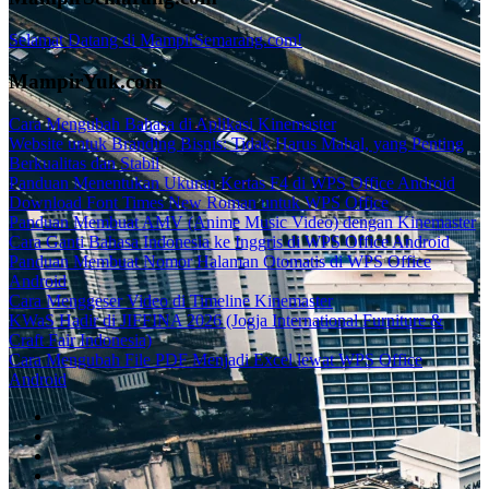
Selamat Datang di MampirSemarang.com!
MampirYuk.com
Cara Mengubah Bahasa di Aplikasi Kinemaster
Website untuk Branding Bisnis: Tidak Harus Mahal, yang Penting
Berkualitas dan Stabil
Panduan Menentukan Ukuran Kertas F4 di WPS Office Android
Download Font Times New Roman untuk WPS Office
Panduan Membuat AMV (Anime Music Video) dengan Kinemaster
Cara Ganti Bahasa Indonesia ke Inggris di WPS Office Android
Panduan Membuat Nomor Halaman Otomatis di WPS Office
Android
Cara Menggeser Video di Timeline Kinemaster
KWaS Hadir di JIFFINA 2026 (Jogja International Furniture &
Craft Fair Indonesia)
Cara Mengubah File PDF Menjadi Excel lewat WPS Office
Android