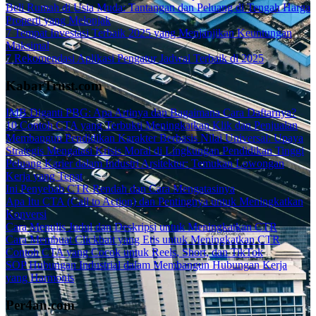
Beli Rumah di Usia Muda: Tantangan dan Peluang di Tengah Harga
Properti yang Melonjak
7 Tempat Investasi Terbaik 2025 yang Menjanjikan Keuntungan
Maksimal
7 Rekomendasi Aplikasi Pengatur Jadwal Terbaik di 2025
KabarTrust.com
IMB Diganti PBG: Apa Artinya dan Bagaimana Cara Daftarnya?
10 Contoh CTA yang Terbukti Meningkatkan Klik dan Penjualan
Membangun Pendidikan Karakter Berbasis Nilai Universal: Upaya
Strategis Mengatasi Krisis Moral di Lingkungan Pendidikan Tinggi
Peluang Karier dalam Industri Arsitektur: Temukan Lowongan
Kerja yang Tepat
Ini Penyebab CTR Rendah dan Cara Mengatasinya
Apa Itu CTA (Call to Action) dan Pentingnya untuk Meningkatkan
Konversi
Cara Menulis Judul dan Deskripsi untuk Meningkatkan CTR
Cara Membuat Clickbait yang Etis untuk Meningkatkan CTR
Contoh CTA yang Cocok untuk Reels, Short, dan TikTok
SOP Hubungan Industrial dalam Membangun Hubungan Kerja
yang Harmonis
Per4an.com