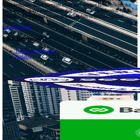
Trust berusaha untuk menjadi salah satu sumber berita terkemuka
yang memperkaya pemahaman dan membantu membentuk opini
masyarakat mengenai isu-isu penting dalam negeri dan global.
kabartrust.com
Link Informasi
Tentang Kabar Trust
Redaksi