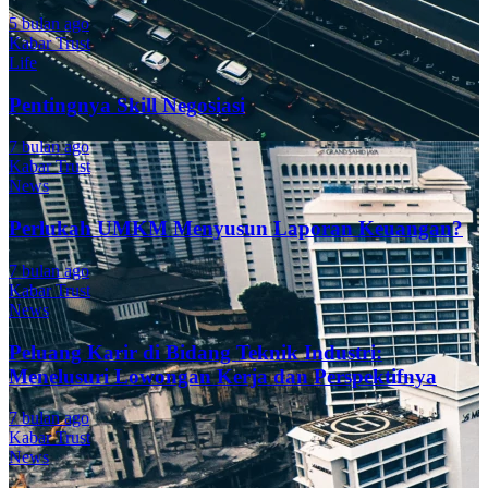
5 bulan ago
Kabar Trust
Life
Pentingnya Skill Negosiasi
7 bulan ago
Kabar Trust
News
Perlukah UMKM Menyusun Laporan Keuangan?
7 bulan ago
Kabar Trust
News
Peluang Karir di Bidang Teknik Industri:
Menelusuri Lowongan Kerja dan Perspektifnya
7 bulan ago
Kabar Trust
News