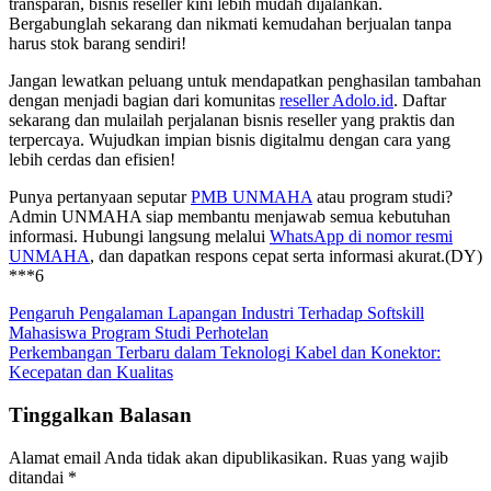
transparan, bisnis reseller kini lebih mudah dijalankan.
Bergabunglah sekarang dan nikmati kemudahan berjualan tanpa
harus stok barang sendiri!
Jangan lewatkan peluang untuk mendapatkan penghasilan tambahan
dengan menjadi bagian dari komunitas
reseller Adolo.id
. Daftar
sekarang dan mulailah perjalanan bisnis reseller yang praktis dan
terpercaya. Wujudkan impian bisnis digitalmu dengan cara yang
lebih cerdas dan efisien!
Punya pertanyaan seputar
PMB UNMAHA
atau program studi?
Admin UNMAHA siap membantu menjawab semua kebutuhan
informasi. Hubungi langsung melalui
WhatsApp di nomor resmi
UNMAHA
, dan dapatkan respons cepat serta informasi akurat.(DY)
***6
Navigasi
Pengaruh Pengalaman Lapangan Industri Terhadap Softskill
Mahasiswa Program Studi Perhotelan
pos
Perkembangan Terbaru dalam Teknologi Kabel dan Konektor:
Kecepatan dan Kualitas
Tinggalkan Balasan
Alamat email Anda tidak akan dipublikasikan.
Ruas yang wajib
ditandai
*