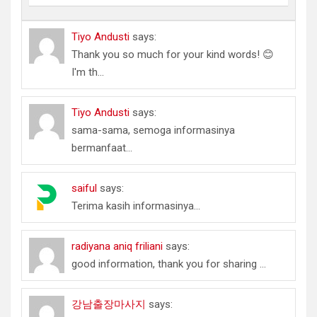
Tiyo Andusti
says:
Thank you so much for your kind words! 😊
I'm th...
Tiyo Andusti
says:
sama-sama, semoga informasinya
bermanfaat...
saiful
says:
Terima kasih informasinya...
radiyana aniq friliani
says:
good information, thank you for sharing ...
강남출장마사지
says: