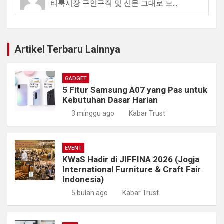
벼룩시장 구인구직 및 신문 그대로 보...
Artikel Terbaru Lainnya
GADGET
5 Fitur Samsung A07 yang Pas untuk
Kebutuhan Dasar Harian
3 minggu ago
Kabar Trust
EVENT
KWaS Hadir di JIFFINA 2026 (Jogja
International Furniture & Craft Fair
Indonesia)
5 bulan ago
Kabar Trust