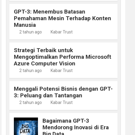
GPT-3: Menembus Batasan
Pemahaman Mesin Terhadap Konten
Manusia
2 tahun ago
Kabar Trust
Strategi Terbaik untuk
Mengoptimalkan Performa Microsoft
Azure Computer Vision
2 tahun ago
Kabar Trust
Menggali Potensi Bisnis dengan GPT-
3: Peluang dan Tantangan
2 tahun ago
Kabar Trust
Bagaimana GPT-3
Mendorong Inovasi di Era
Big Data