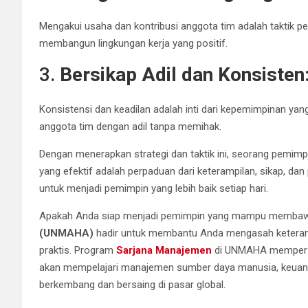
Mengakui usaha dan kontribusi anggota tim adalah taktik 
membangun lingkungan kerja yang positif.
3.
Bersikap Adil dan Konsisten
Konsistensi dan keadilan adalah inti dari kepemimpinan y
anggota tim dengan adil tanpa memihak.
Dengan menerapkan strategi dan taktik ini, seorang pemi
yang efektif adalah perpaduan dari keterampilan, sikap, da
untuk menjadi pemimpin yang lebih baik setiap hari.
Apakah Anda siap menjadi pemimpin yang mampu membaw
(UNMAHA)
hadir untuk membantu Anda mengasah keteram
praktis. Program
Sarjana Manajemen
di UNMAHA mempersia
akan mempelajari manajemen sumber daya manusia, keuang
berkembang dan bersaing di pasar global.