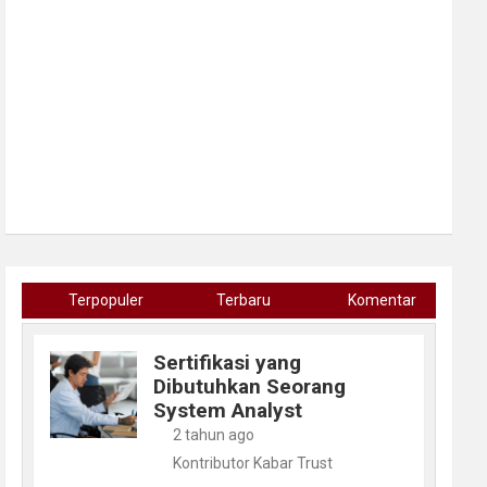
Terpopuler
Terbaru
Komentar
Sertifikasi yang
Dibutuhkan Seorang
System Analyst
2 tahun ago
Kontributor Kabar Trust