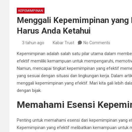
KEPEMIMPINAN
Menggali Kepemimpinan yang Ef
Harus Anda Ketahui
3 tahun ago
Kabar Trust
No Comments
Kepemimpinan adalah salah satu pilar utama dalam memben
efektif memiliki kemampuan untuk mempengaruhi, memotiv
Namun, mencapai tingkat kepemimpinan yang efektif meme
yang sesuai dengan situasi dan lingkungan kerja. Dalam artik
menggali kepemimpinan yang efektif. Mari kita gali lebih 
dengan bijak.
Memahami Esensi Kepemim
Penting untuk memahami esensi dari kepemimpinan yang efe
Kepemimpinan yang efektif melibatkan kemampuan untuk me