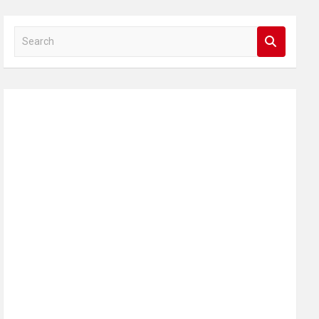
S
e
a
r
c
h