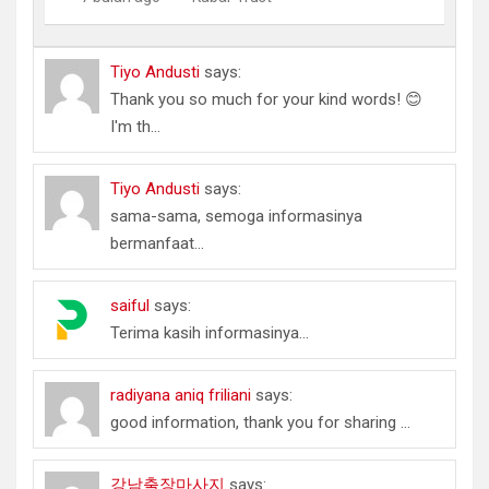
Tiyo Andusti
says:
Thank you so much for your kind words! 😊
I'm th...
Tiyo Andusti
says:
sama-sama, semoga informasinya
bermanfaat...
saiful
says:
Terima kasih informasinya...
radiyana aniq friliani
says:
good information, thank you for sharing ...
강남출장마사지
says: