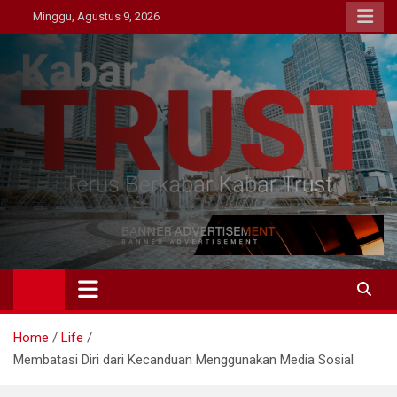
Skip
Minggu, Agustus 9, 2026
to
content
Kabar Trust
Terus Berkabar Kabar Trust
Home
Life
Membatasi Diri dari Kecanduan Menggunakan Media Sosial