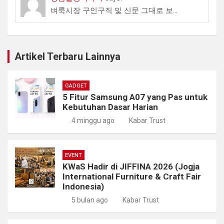
벼룩시장 구인구직 및 신문 그대로 보...
Artikel Terbaru Lainnya
GADGET
5 Fitur Samsung A07 yang Pas untuk
Kebutuhan Dasar Harian
4 minggu ago
Kabar Trust
EVENT
KWaS Hadir di JIFFINA 2026 (Jogja
International Furniture & Craft Fair
Indonesia)
5 bulan ago
Kabar Trust