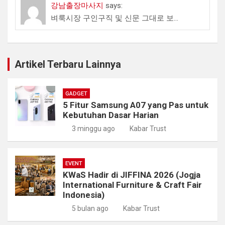
강남출장마사지
says:
벼룩시장 구인구직 및 신문 그대로 보...
Artikel Terbaru Lainnya
GADGET
5 Fitur Samsung A07 yang Pas untuk
Kebutuhan Dasar Harian
3 minggu ago
Kabar Trust
EVENT
KWaS Hadir di JIFFINA 2026 (Jogja
International Furniture & Craft Fair
Indonesia)
5 bulan ago
Kabar Trust