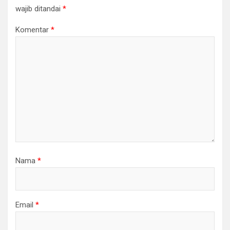
wajib ditandai
*
Komentar
*
Nama
*
Email
*