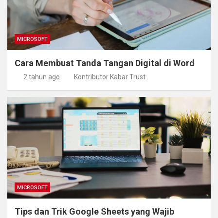
MICROSOFT
Cara Membuat Tanda Tangan Digital di Word
2 tahun ago
Kontributor Kabar Trust
MICROSOFT
Tips dan Trik Google Sheets yang Wajib