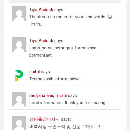
Tiyo Andusti
says:
Thank you so much for your kind words! 😊
I'm th...
Tiyo Andusti
says:
sama-sama, semoga informasinya
bermanfaat...
saiful
says:
Terima kasih informasinya...
radiyana aniq friliani
says:
good information, thank you for sharing ...
강남출장마사지
says:
벼룩시장 구인구직 및 신문 그대로 보...