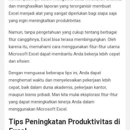
dan menghasilkan laporan yang terorganisir membuat
Excel menjadi alat yang sangat diperlukan bagi siapa saja
yang ingin meningkatkan produktivitas.
Namun, tanpa pengetahuan yang cukup tentang berbagai
fitur canggihnya, Excel bisa terasa membingungkan. Oleh
karena itu, memahami cara menggunakan fitur-fitur utama
Microsoft Excel dapat membantu Anda bekerja lebih cepat
dan efisien.
Dengan menguasai beberapa tips ini, Anda dapat
menghemat waktu dan menyelesaikan pekerjaan lebih
cepat, baik dalam dunia akademis, pekerjaan kantor,
maupun bisnis pribadi. Mari kita mulai eksplorasi fitur-fitur
yang dapat meningkatkan kinerja Anda dalam
menggunakan Microsoft Excel.
Tips Peningkatan Produktivitas di