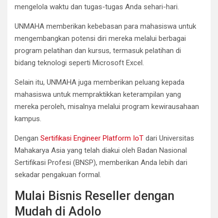
mengelola waktu dan tugas-tugas Anda sehari-hari.
UNMAHA memberikan kebebasan para mahasiswa untuk
mengembangkan potensi diri mereka melalui berbagai
program pelatihan dan kursus, termasuk pelatihan di
bidang teknologi seperti Microsoft Excel.
Selain itu, UNMAHA juga memberikan peluang kepada
mahasiswa untuk mempraktikkan keterampilan yang
mereka peroleh, misalnya melalui program kewirausahaan
kampus.
Dengan
Sertifikasi Engineer Platform IoT
dari Universitas
Mahakarya Asia yang telah diakui oleh Badan Nasional
Sertifikasi Profesi (BNSP), memberikan Anda lebih dari
sekadar pengakuan formal.
Mulai Bisnis Reseller dengan
Mudah di Adolo