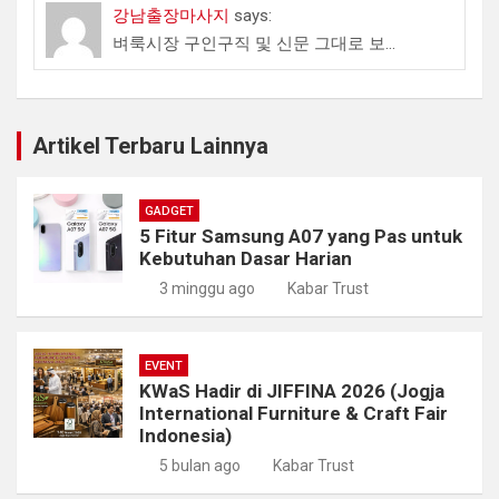
강남출장마사지
says:
벼룩시장 구인구직 및 신문 그대로 보...
Artikel Terbaru Lainnya
GADGET
5 Fitur Samsung A07 yang Pas untuk
Kebutuhan Dasar Harian
3 minggu ago
Kabar Trust
EVENT
KWaS Hadir di JIFFINA 2026 (Jogja
International Furniture & Craft Fair
Indonesia)
5 bulan ago
Kabar Trust