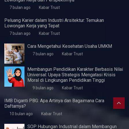
5 Fitur Samsung A07 yang Pas untuk Kebutuhan
Dasar Harian
3 minggu ago
Kabar Trust
KWaS Hadir di JIFFINA 2026 (Jogja
International Furniture & Craft Fair Indonesia)
5 bulan ago
Kabar Trust
Pentingnya Skill Negosiasi
7 bulan ago
Kabar Trust
Perlukah UMKM Menyusun Laporan Keuangan?
7 bulan ago
Kabar Trust
Peluang Karir di Bidang Teknik Industri: Menelusuri
Lowongan Kerja dan Perspektifnya
7 bulan ago
Kabar Trust