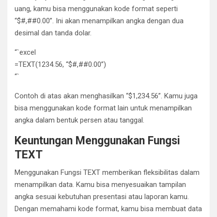
uang, kamu bisa menggunakan kode format seperti
“$#,##0.00”. Ini akan menampilkan angka dengan dua
desimal dan tanda dolar.
“`excel
=TEXT(1234.56, “$#,##0.00”)
“`
Contoh di atas akan menghasilkan “$1,234.56”. Kamu juga
bisa menggunakan kode format lain untuk menampilkan
angka dalam bentuk persen atau tanggal.
Keuntungan Menggunakan Fungsi
TEXT
Menggunakan Fungsi TEXT memberikan fleksibilitas dalam
menampilkan data. Kamu bisa menyesuaikan tampilan
angka sesuai kebutuhan presentasi atau laporan kamu.
Dengan memahami kode format, kamu bisa membuat data