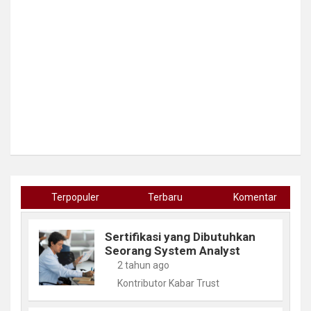
Terpopuler
Terbaru
Komentar
Sertifikasi yang Dibutuhkan
Seorang System Analyst
2 tahun ago
Kontributor Kabar Trust