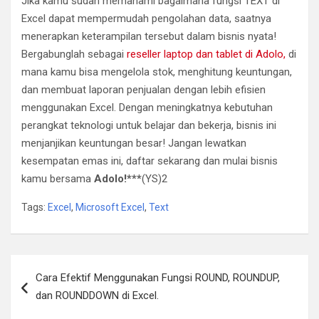
Jika kamu sudah memahami bagaimana fungsi TEXT di
Excel dapat mempermudah pengolahan data, saatnya
menerapkan keterampilan tersebut dalam bisnis nyata!
Bergabunglah sebagai
reseller laptop dan tablet di Adolo,
di
mana kamu bisa mengelola stok, menghitung keuntungan,
dan membuat laporan penjualan dengan lebih efisien
menggunakan Excel. Dengan meningkatnya kebutuhan
perangkat teknologi untuk belajar dan bekerja, bisnis ini
menjanjikan keuntungan besar! Jangan lewatkan
kesempatan emas ini, daftar sekarang dan mulai bisnis
kamu bersama
Adolo!***
(YS)2
Tags:
Excel
,
Microsoft Excel
,
Text
Navigasi
Cara Efektif Menggunakan Fungsi ROUND, ROUNDUP,
pos
dan ROUNDDOWN di Excel.