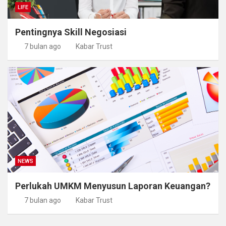
LIFE
Pentingnya Skill Negosiasi
7 bulan ago
Kabar Trust
NEWS
Perlukah UMKM Menyusun Laporan Keuangan?
7 bulan ago
Kabar Trust