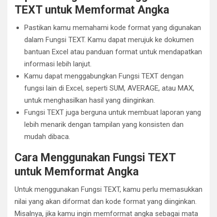
TEXT untuk Memformat Angka
Pastikan kamu memahami kode format yang digunakan
dalam Fungsi TEXT. Kamu dapat merujuk ke dokumen
bantuan Excel atau panduan format untuk mendapatkan
informasi lebih lanjut.
Kamu dapat menggabungkan Fungsi TEXT dengan
fungsi lain di Excel, seperti SUM, AVERAGE, atau MAX,
untuk menghasilkan hasil yang diinginkan.
Fungsi TEXT juga berguna untuk membuat laporan yang
lebih menarik dengan tampilan yang konsisten dan
mudah dibaca.
Cara Menggunakan Fungsi TEXT
untuk Memformat Angka
Untuk menggunakan Fungsi TEXT, kamu perlu memasukkan
nilai yang akan diformat dan kode format yang diinginkan.
Misalnya, jika kamu ingin memformat angka sebagai mata