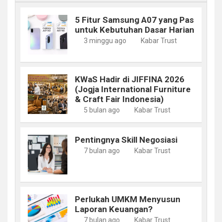
5 Fitur Samsung A07 yang Pas
untuk Kebutuhan Dasar Harian
3 minggu ago
Kabar Trust
KWaS Hadir di JIFFINA 2026
(Jogja International Furniture
& Craft Fair Indonesia)
5 bulan ago
Kabar Trust
Pentingnya Skill Negosiasi
7 bulan ago
Kabar Trust
Perlukah UMKM Menyusun
Laporan Keuangan?
7 bulan ago
Kabar Trust