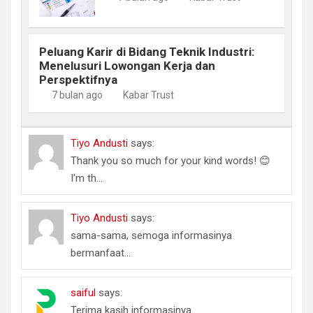
Peluang Karir di Bidang Teknik Industri:
Menelusuri Lowongan Kerja dan
Perspektifnya
7 bulan ago
Kabar Trust
Tiyo Andusti
says:
Thank you so much for your kind words! 😊
I'm th...
Tiyo Andusti
says:
sama-sama, semoga informasinya
bermanfaat...
saiful
says:
Terima kasih informasinya...