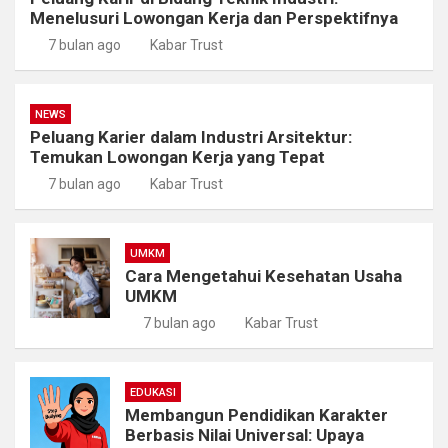
Menelusuri Lowongan Kerja dan Perspektifnya
7 bulan ago
Kabar Trust
NEWS
Peluang Karier dalam Industri Arsitektur:
Temukan Lowongan Kerja yang Tepat
7 bulan ago
Kabar Trust
UMKM
Cara Mengetahui Kesehatan Usaha
UMKM
7 bulan ago
Kabar Trust
EDUKASI
Membangun Pendidikan Karakter
Berbasis Nilai Universal: Upaya