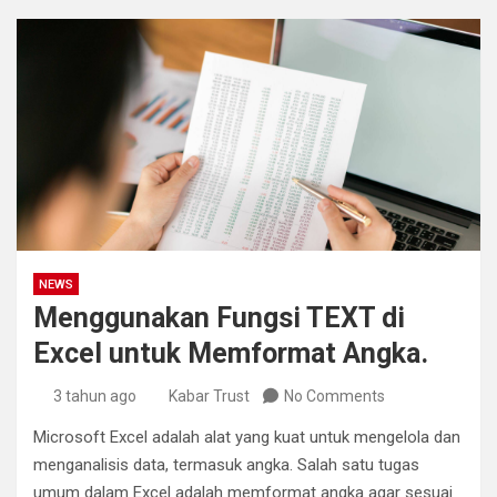
NEWS
Menggunakan Fungsi TEXT di
Excel untuk Memformat Angka.
3 tahun ago
Kabar Trust
No Comments
Microsoft Excel adalah alat yang kuat untuk mengelola dan
menganalisis data, termasuk angka. Salah satu tugas
umum dalam Excel adalah memformat angka agar sesuai