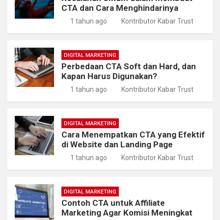
CTA dan Cara Menghindarinya
1 tahun ago
Kontributor Kabar Trust
DIGITAL MARKETING
Perbedaan CTA Soft dan Hard, dan
Kapan Harus Digunakan?
1 tahun ago
Kontributor Kabar Trust
DIGITAL MARKETING
Cara Menempatkan CTA yang Efektif
di Website dan Landing Page
1 tahun ago
Kontributor Kabar Trust
DIGITAL MARKETING
Contoh CTA untuk Affiliate
Marketing Agar Komisi Meningkat