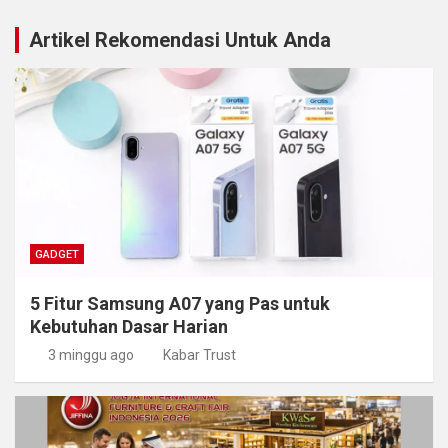
Artikel Rekomendasi Untuk Anda
GADGET
5 Fitur Samsung A07 yang Pas untuk
Kebutuhan Dasar Harian
3 minggu ago
Kabar Trust