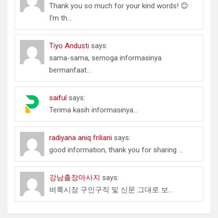
Thank you so much for your kind words! 😊
I'm th...
Tiyo Andusti
says:
sama-sama, semoga informasinya
bermanfaat...
saiful
says:
Terima kasih informasinya...
radiyana aniq friliani
says:
good information, thank you for sharing ...
강남출장마사지
says:
벼룩시장 구인구직 및 신문 그대로 보...