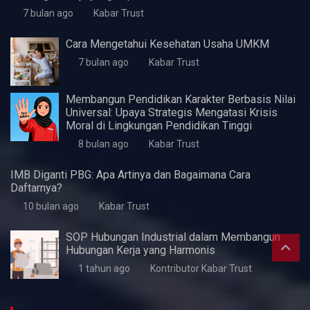
KWaS Hadir di JIFFINA 2026 (Jogja
International Furniture & Craft Fair Indonesia)
5 bulan ago
Kabar Trust
Pentingnya Skill Negosiasi
7 bulan ago
Kabar Trust
Perlukah UMKM Menyusun Laporan Keuangan?
7 bulan ago
Kabar Trust
Peluang Karir di Bidang Teknik Industri: Menelusuri
Lowongan Kerja dan Perspektifnya
7 bulan ago
Kabar Trust
Peluang Karier dalam Industri Arsitektur: Temukan
Lowongan Kerja yang Tepat
7 bulan ago
Kabar Trust
Cara Mengetahui Kesehatan Usaha UMKM