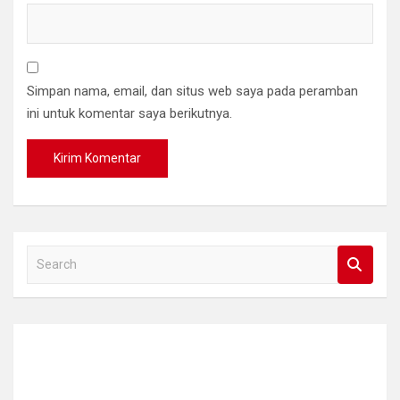
Simpan nama, email, dan situs web saya pada peramban
ini untuk komentar saya berikutnya.
S
e
a
r
c
h