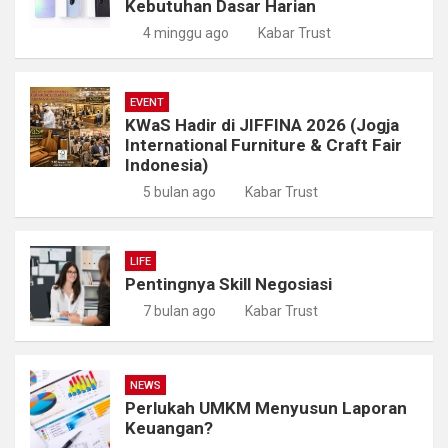
Kebutuhan Dasar Harian
4 minggu ago
Kabar Trust
EVENT
KWaS Hadir di JIFFINA 2026 (Jogja
International Furniture & Craft Fair
Indonesia)
5 bulan ago
Kabar Trust
LIFE
Pentingnya Skill Negosiasi
7 bulan ago
Kabar Trust
NEWS
Perlukah UMKM Menyusun Laporan
Keuangan?