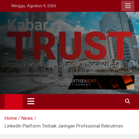
Skip
Minggu, Agustus 9, 2026
to
content
Kabar Trust
Terus Berkabar Kabar Trust
Home
News
LinkedIn Platform Terbaik Jaringan Profesional Rekrutmen