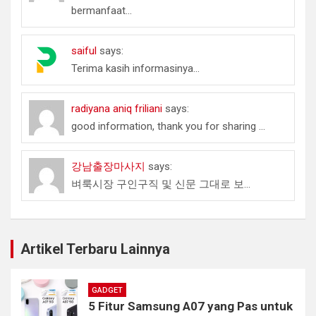
bermanfaat...
saiful
says:
Terima kasih informasinya...
radiyana aniq friliani
says:
good information, thank you for sharing ...
강남출장마사지
says:
벼룩시장 구인구직 및 신문 그대로 보...
Artikel Terbaru Lainnya
GADGET
5 Fitur Samsung A07 yang Pas untuk