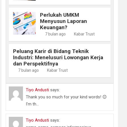
Perlukah UMKM
Menyusun Laporan
Keuangan?
7 bulan ago
Kabar Trust
Peluang Karir di Bidang Teknik
Industri: Menelusuri Lowongan Kerja
dan Perspektifnya
7 bulan ago
Kabar Trust
Tiyo Andusti
says:
Thank you so much for your kind words! 😊
I'm th...
Tiyo Andusti
says: