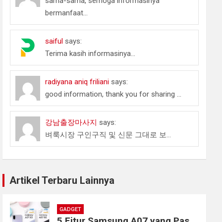
sama-sama, semoga informasinya
bermanfaat...
saiful
says:
Terima kasih informasinya...
radiyana aniq friliani
says:
good information, thank you for sharing ...
강남출장마사지
says:
벼룩시장 구인구직 및 신문 그대로 보...
Artikel Terbaru Lainnya
GADGET
5 Fitur Samsung A07 yang Pas