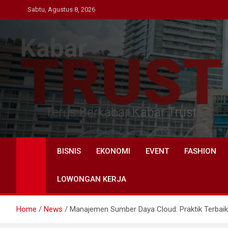
Skip
Sabtu, Agustus 8, 2026
to
content
Kabar Trust
Terus Berkabar Kabar Trust
BISNIS
EKONOMI
EVENT
FASHION
LOWONGAN KERJA
Home
News
Manajemen Sumber Daya Cloud: Praktik Terbaik