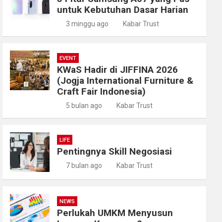
untuk Kebutuhan Dasar Harian
3 minggu ago
Kabar Trust
EVENT
KWaS Hadir di JIFFINA 2026
(Jogja International Furniture &
Craft Fair Indonesia)
5 bulan ago
Kabar Trust
LIFE
Pentingnya Skill Negosiasi
7 bulan ago
Kabar Trust
NEWS
Perlukah UMKM Menyusun