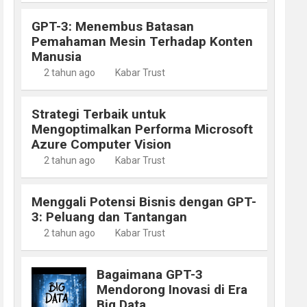
GPT-3: Menembus Batasan
Pemahaman Mesin Terhadap Konten
Manusia
2 tahun ago
Kabar Trust
Strategi Terbaik untuk
Mengoptimalkan Performa Microsoft
Azure Computer Vision
2 tahun ago
Kabar Trust
Menggali Potensi Bisnis dengan GPT-
3: Peluang dan Tantangan
2 tahun ago
Kabar Trust
Bagaimana GPT-3
Mendorong Inovasi di Era
Big Data