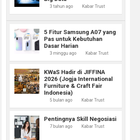
3 tahun ago
Kabar Trust
5 Fitur Samsung A07 yang
Pas untuk Kebutuhan
Dasar Harian
3 minggu ago
Kabar Trust
KWaS Hadir di JIFFINA
2026 (Jogja International
Furniture & Craft Fair
Indonesia)
5 bulan ago
Kabar Trust
Pentingnya Skill Negosiasi
7 bulan ago
Kabar Trust