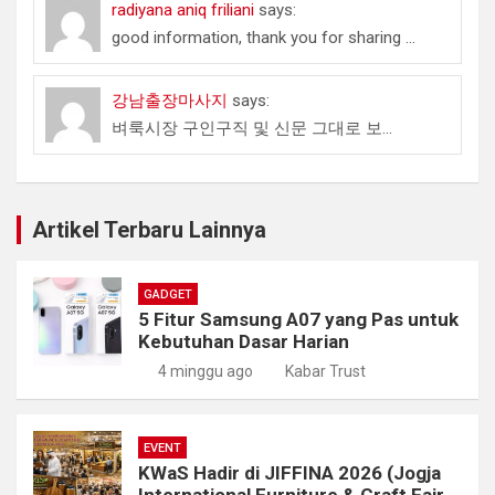
radiyana aniq friliani
says:
good information, thank you for sharing ...
강남출장마사지
says:
벼룩시장 구인구직 및 신문 그대로 보...
Artikel Terbaru Lainnya
GADGET
5 Fitur Samsung A07 yang Pas untuk
Kebutuhan Dasar Harian
4 minggu ago
Kabar Trust
EVENT
KWaS Hadir di JIFFINA 2026 (Jogja
International Furniture & Craft Fair