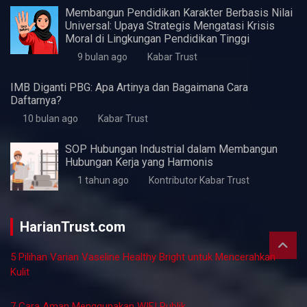
7 bulan ago
Kabar Trust
Peluang Karir di Bidang Teknik Industri: Menelusuri
Lowongan Kerja dan Perspektifnya
7 bulan ago
Kabar Trust
Peluang Karier dalam Industri Arsitektur: Temukan
Lowongan Kerja yang Tepat
7 bulan ago
Kabar Trust
Cara Mengetahui Kesehatan Usaha UMKM
7 bulan ago
Kabar Trust
Membangun Pendidikan Karakter Berbasis Nilai
Universal: Upaya Strategis Mengatasi Krisis
Moral di Lingkungan Pendidikan Tinggi
9 bulan ago
Kabar Trust
IMB Diganti PBG: Apa Artinya dan Bagaimana Cara
Daftarnya?