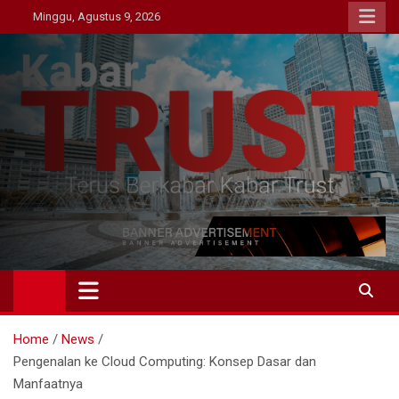
Skip
Minggu, Agustus 9, 2026
to
content
Kabar Trust
Terus Berkabar Kabar Trust
Home
News
Pengenalan ke Cloud Computing: Konsep Dasar dan
Manfaatnya