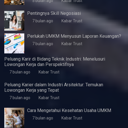
Artikel Terbaru
5 Fitur Samsung A07 yang Pas untuk Kebutuhan
Dasar Harian
4 minggu ago
Kabar Trust
KWaS Hadir di JIFFINA 2026 (Jogja
International Furniture & Craft Fair Indonesia)
5 bulan ago
Kabar Trust
Pentingnya Skill Negosiasi
7 bulan ago
Kabar Trust
Perlukah UMKM Menyusun Laporan Keuangan?