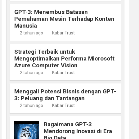
GPT-3: Menembus Batasan
Pemahaman Mesin Terhadap Konten
Manusia
2 tahun ago
Kabar Trust
Strategi Terbaik untuk
Mengoptimalkan Performa Microsoft
Azure Computer Vision
2 tahun ago
Kabar Trust
Menggali Potensi Bisnis dengan GPT-
3: Peluang dan Tantangan
2 tahun ago
Kabar Trust
Bagaimana GPT-3
Mendorong Inovasi di Era
Big Data