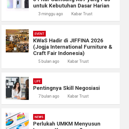
untuk Kebutuhan Dasar Harian
3 minggu ago
Kabar Trust
EVENT
KWaS Hadir di JIFFINA 2026
(Jogja International Furniture &
Craft Fair Indonesia)
5 bulan ago
Kabar Trust
LIFE
Pentingnya Skill Negosiasi
7 bulan ago
Kabar Trust
NEWS
Perlukah UMKM Menyusun