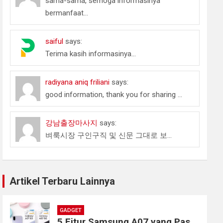
sama-sama, semoga informasinya
bermanfaat...
saiful
says:
Terima kasih informasinya...
radiyana aniq friliani
says:
good information, thank you for sharing ...
강남출장마사지
says:
벼룩시장 구인구직 및 신문 그대로 보...
Artikel Terbaru Lainnya
GADGET
5 Fitur Samsung A07 yang Pas