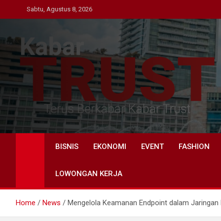
Skip
Sabtu, Agustus 8, 2026
to
content
Kabar Trust
Terus Berkabar Kabar Trust
BISNIS
EKONOMI
EVENT
FASHION
LOWONGAN KERJA
Home
News
Mengelola Keamanan Endpoint dalam Jaringan 