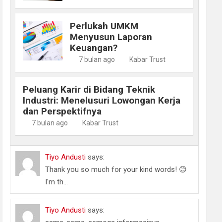
Perlukah UMKM
Menyusun Laporan
Keuangan?
7 bulan ago
Kabar Trust
Peluang Karir di Bidang Teknik
Industri: Menelusuri Lowongan Kerja
dan Perspektifnya
7 bulan ago
Kabar Trust
Tiyo Andusti
says:
Thank you so much for your kind words! 😊
I'm th...
Tiyo Andusti
says: