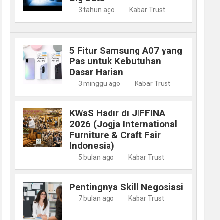
3 tahun ago
Kabar Trust
5 Fitur Samsung A07 yang
Pas untuk Kebutuhan
Dasar Harian
3 minggu ago
Kabar Trust
KWaS Hadir di JIFFINA
2026 (Jogja International
Furniture & Craft Fair
Indonesia)
5 bulan ago
Kabar Trust
Pentingnya Skill Negosiasi
7 bulan ago
Kabar Trust