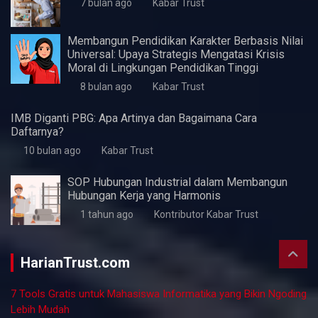
Pentingnya Skill Negosiasi
7 bulan ago
Kabar Trust
Perlukah UMKM Menyusun Laporan Keuangan?
7 bulan ago
Kabar Trust
Peluang Karir di Bidang Teknik Industri: Menelusuri
Lowongan Kerja dan Perspektifnya
7 bulan ago
Kabar Trust
Peluang Karier dalam Industri Arsitektur: Temukan
Lowongan Kerja yang Tepat
7 bulan ago
Kabar Trust
Cara Mengetahui Kesehatan Usaha UMKM
7 bulan ago
Kabar Trust
Membangun Pendidikan Karakter Berbasis Nilai