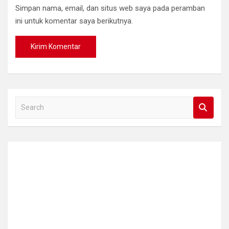
Simpan nama, email, dan situs web saya pada peramban
ini untuk komentar saya berikutnya.
S
e
a
r
c
h