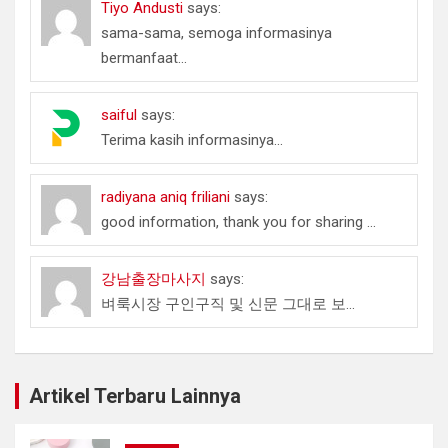
Tiyo Andusti
says:
sama-sama, semoga informasinya
bermanfaat...
saiful
says:
Terima kasih informasinya...
radiyana aniq friliani
says:
good information, thank you for sharing ...
강남출장마사지
says:
벼룩시장 구인구직 및 신문 그대로 보...
Artikel Terbaru Lainnya