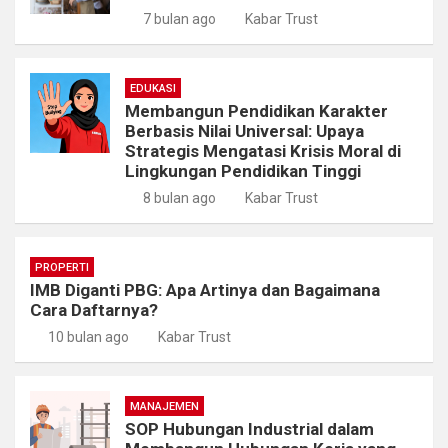
7 bulan ago
Kabar Trust
EDUKASI
Membangun Pendidikan Karakter
Berbasis Nilai Universal: Upaya
Strategis Mengatasi Krisis Moral di
Lingkungan Pendidikan Tinggi
8 bulan ago
Kabar Trust
PROPERTI
IMB Diganti PBG: Apa Artinya dan Bagaimana
Cara Daftarnya?
10 bulan ago
Kabar Trust
MANAJEMEN
SOP Hubungan Industrial dalam