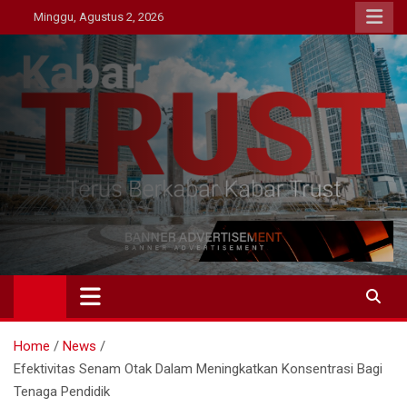
Skip
Minggu, Agustus 2, 2026
to
content
Kabar Trust
Terus Berkabar Kabar Trust
Home
News
Efektivitas Senam Otak Dalam Meningkatkan Konsentrasi Bagi
Tenaga Pendidik