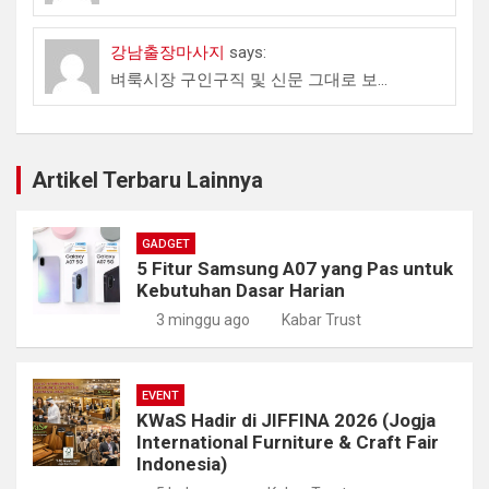
강남출장마사지
says:
벼룩시장 구인구직 및 신문 그대로 보...
Artikel Terbaru Lainnya
GADGET
5 Fitur Samsung A07 yang Pas untuk
Kebutuhan Dasar Harian
3 minggu ago
Kabar Trust
EVENT
KWaS Hadir di JIFFINA 2026 (Jogja
International Furniture & Craft Fair
Indonesia)