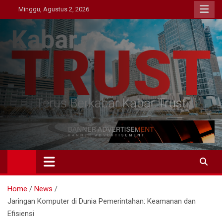
Skip
Minggu, Agustus 2, 2026
to
content
Kabar Trust
Terus Berkabar Kabar Trust
Home
News
Jaringan Komputer di Dunia Pemerintahan: Keamanan dan
Efisiensi