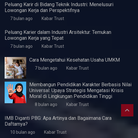
Artikel Terbaru
5 Fitur Samsung A07 yang Pas untuk Kebutuhan
Dasar Harian
3 minggu ago
Kabar Trust
KWaS Hadir di JIFFINA 2026 (Jogja
International Furniture & Craft Fair Indonesia)
5 bulan ago
Kabar Trust
Pentingnya Skill Negosiasi
7 bulan ago
Kabar Trust
Perlukah UMKM Menyusun Laporan Keuangan?
7 bulan ago
Kabar Trust
Peluang Karir di Bidang Teknik Industri: Menelusuri
Lowongan Kerja dan Perspektifnya
7 bulan ago
Kabar Trust