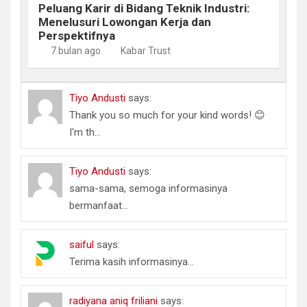
Peluang Karir di Bidang Teknik Industri:
Menelusuri Lowongan Kerja dan
Perspektifnya
7 bulan ago
Kabar Trust
Tiyo Andusti
says:
Thank you so much for your kind words! 😊
I'm th...
Tiyo Andusti
says:
sama-sama, semoga informasinya
bermanfaat...
saiful
says:
Terima kasih informasinya...
radiyana aniq friliani
says: