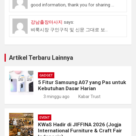
good information, thank you for sharing ...
강남출장마사지
says:
벼룩시장 구인구직 및 신문 그대로 보...
Artikel Terbaru Lainnya
GADGET
5 Fitur Samsung A07 yang Pas untuk
Kebutuhan Dasar Harian
3 minggu ago
Kabar Trust
EVENT
KWaS Hadir di JIFFINA 2026 (Jogja
International Furniture & Craft Fair