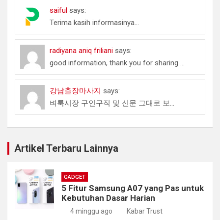
saiful
says:
Terima kasih informasinya...
radiyana aniq friliani
says:
good information, thank you for sharing ...
강남출장마사지
says:
벼룩시장 구인구직 및 신문 그대로 보...
Artikel Terbaru Lainnya
GADGET
5 Fitur Samsung A07 yang Pas untuk
Kebutuhan Dasar Harian
4 minggu ago
Kabar Trust