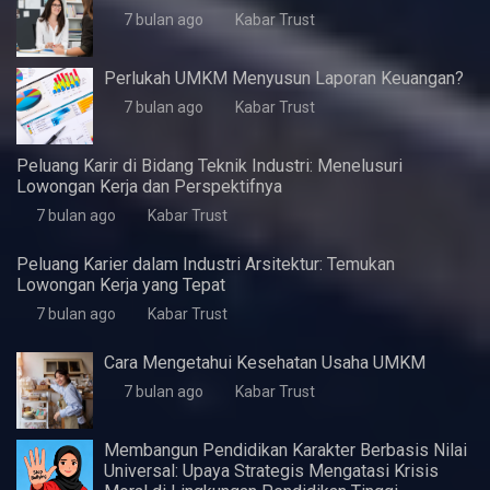
Artikel Terbaru
5 Fitur Samsung A07 yang Pas untuk Kebutuhan
Dasar Harian
4 minggu ago
Kabar Trust
KWaS Hadir di JIFFINA 2026 (Jogja
International Furniture & Craft Fair Indonesia)
5 bulan ago
Kabar Trust
Pentingnya Skill Negosiasi
7 bulan ago
Kabar Trust