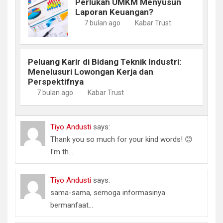
Perlukah UMKM Menyusun
Laporan Keuangan?
7 bulan ago
Kabar Trust
Peluang Karir di Bidang Teknik Industri:
Menelusuri Lowongan Kerja dan
Perspektifnya
7 bulan ago
Kabar Trust
Tiyo Andusti
says:
Thank you so much for your kind words! 😊
I'm th...
Tiyo Andusti
says:
sama-sama, semoga informasinya
bermanfaat...