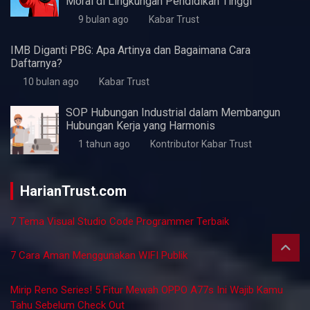
Perlukah UMKM Menyusun Laporan Keuangan?
7 bulan ago
Kabar Trust
Peluang Karir di Bidang Teknik Industri: Menelusuri
Lowongan Kerja dan Perspektifnya
7 bulan ago
Kabar Trust
Peluang Karier dalam Industri Arsitektur: Temukan
Lowongan Kerja yang Tepat
7 bulan ago
Kabar Trust
Cara Mengetahui Kesehatan Usaha UMKM
7 bulan ago
Kabar Trust
Membangun Pendidikan Karakter Berbasis Nilai
Universal: Upaya Strategis Mengatasi Krisis
Moral di Lingkungan Pendidikan Tinggi
9 bulan ago
Kabar Trust