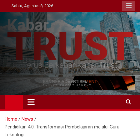
Skip
Sabtu, Agustus 8, 2026
to
content
Kabar Trust
Terus Berkabar Kabar Trust
Home
News
Pendidikan 4.0: Transformasi Pembelajaran melalui Guru
Teknologi