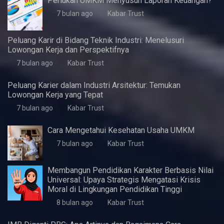
Artikel Terbaru
5 Fitur Samsung A07 yang Pas untuk Kebutuhan
Dasar Harian
3 minggu ago
Kabar Trust
KWaS Hadir di JIFFINA 2026 (Jogja
International Furniture & Craft Fair Indonesia)
5 bulan ago
Kabar Trust
Pentingnya Skill Negosiasi
7 bulan ago
Kabar Trust
Perlukah UMKM Menyusun Laporan Keuangan?
7 bulan ago
Kabar Trust