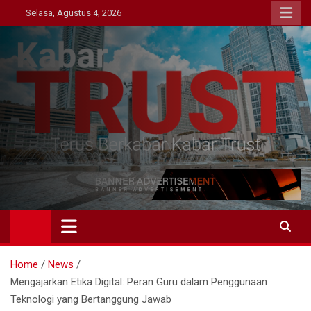
Skip
Selasa, Agustus 4, 2026
to
content
Kabar Trust
Terus Berkabar Kabar Trust
Home
News
Mengajarkan Etika Digital: Peran Guru dalam Penggunaan
Teknologi yang Bertanggung Jawab