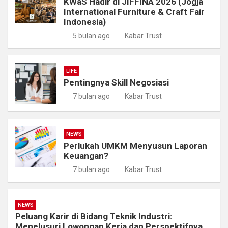
KWaS Hadir di JIFFINA 2026 (Jogja
International Furniture & Craft Fair
Indonesia)
5 bulan ago
Kabar Trust
LIFE
Pentingnya Skill Negosiasi
7 bulan ago
Kabar Trust
NEWS
Perlukah UMKM Menyusun Laporan
Keuangan?
7 bulan ago
Kabar Trust
NEWS
Peluang Karir di Bidang Teknik Industri:
Menelusuri Lowongan Kerja dan Perspektifnya