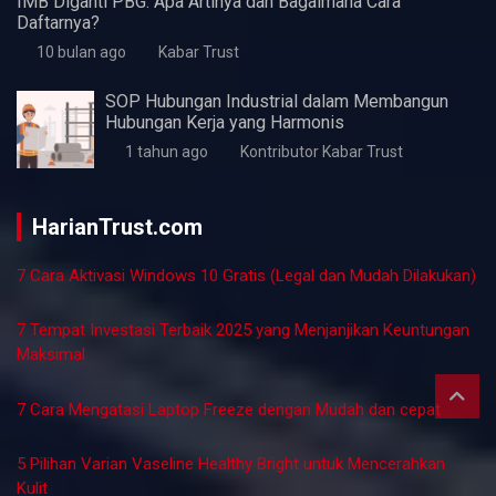
Peluang Karir di Bidang Teknik Industri: Menelusuri
Lowongan Kerja dan Perspektifnya
7 bulan ago
Kabar Trust
Peluang Karier dalam Industri Arsitektur: Temukan
Lowongan Kerja yang Tepat
7 bulan ago
Kabar Trust
Cara Mengetahui Kesehatan Usaha UMKM
7 bulan ago
Kabar Trust
Membangun Pendidikan Karakter Berbasis Nilai
Universal: Upaya Strategis Mengatasi Krisis
Moral di Lingkungan Pendidikan Tinggi
8 bulan ago
Kabar Trust
IMB Diganti PBG: Apa Artinya dan Bagaimana Cara
Daftarnya?
10 bulan ago
Kabar Trust