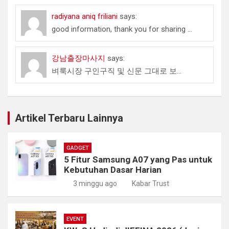
radiyana aniq friliani
says:
good information, thank you for sharing ...
강남출장마사지
says:
벼룩시장 구인구직 및 신문 그대로 보...
Artikel Terbaru Lainnya
GADGET
5 Fitur Samsung A07 yang Pas untuk
Kebutuhan Dasar Harian
3 minggu ago
Kabar Trust
EVENT