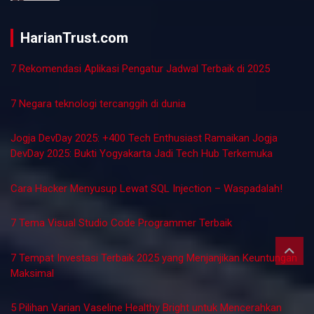
Membangun Pendidikan Karakter Berbasis Nilai
Universal: Upaya Strategis Mengatasi Krisis
Moral di Lingkungan Pendidikan Tinggi
9 bulan ago
Kabar Trust
IMB Diganti PBG: Apa Artinya dan Bagaimana Cara
Daftarnya?
10 bulan ago
Kabar Trust
SOP Hubungan Industrial dalam Membangun
Hubungan Kerja yang Harmonis
1 tahun ago
Kontributor Kabar Trust
HarianTrust.com
7 Rekomendasi Aplikasi Pengatur Jadwal Terbaik di 2025
7 Negara teknologi tercanggih di dunia