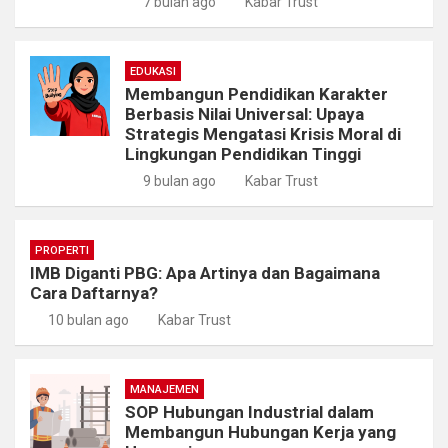
7 bulan ago
Kabar Trust
EDUKASI
Membangun Pendidikan Karakter
Berbasis Nilai Universal: Upaya
Strategis Mengatasi Krisis Moral di
Lingkungan Pendidikan Tinggi
9 bulan ago
Kabar Trust
PROPERTI
IMB Diganti PBG: Apa Artinya dan Bagaimana
Cara Daftarnya?
10 bulan ago
Kabar Trust
MANAJEMEN
SOP Hubungan Industrial dalam
Membangun Hubungan Kerja yang