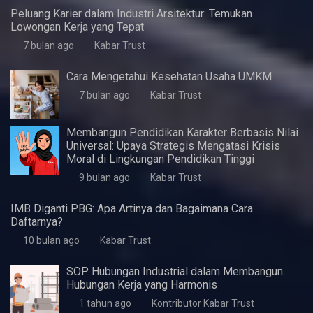
5 bulan ago
Kabar Trust
Pentingnya Skill Negosiasi
7 bulan ago
Kabar Trust
Perlukah UMKM Menyusun Laporan Keuangan?
7 bulan ago
Kabar Trust
Peluang Karir di Bidang Teknik Industri: Menelusuri
Lowongan Kerja dan Perspektifnya
7 bulan ago
Kabar Trust
Peluang Karier dalam Industri Arsitektur: Temukan
Lowongan Kerja yang Tepat
7 bulan ago
Kabar Trust
Cara Mengetahui Kesehatan Usaha UMKM
7 bulan ago
Kabar Trust