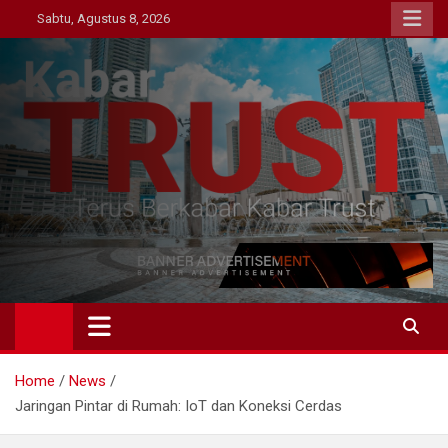
Skip
Sabtu, Agustus 8, 2026
to
content
Kabar Trust
Terus Berkabar Kabar Trust
Home
News
Jaringan Pintar di Rumah: IoT dan Koneksi Cerdas