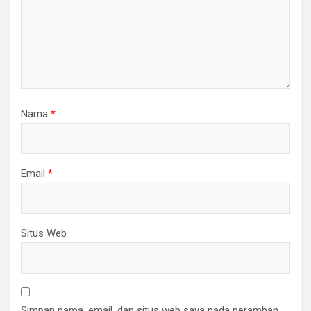
Nama
*
Email
*
Situs Web
Simpan nama, email, dan situs web saya pada peramban