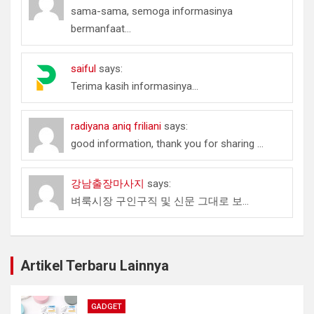
sama-sama, semoga informasinya
bermanfaat...
saiful
says:
Terima kasih informasinya...
radiyana aniq friliani
says:
good information, thank you for sharing ...
강남출장마사지
says:
벼룩시장 구인구직 및 신문 그대로 보...
Artikel Terbaru Lainnya
GADGET