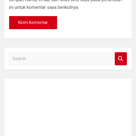
ini untuk komentar saya berikutnya.
S
e
a
r
c
h