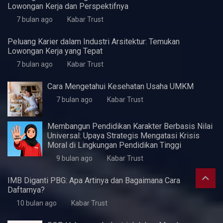
5 Fitur Samsung A07 yang Pas untuk Kebutuhan
Dasar Harian
4 minggu ago
Kabar Trust
KWaS Hadir di JIFFINA 2026 (Jogja
International Furniture & Craft Fair Indonesia)
5 bulan ago
Kabar Trust
Pentingnya Skill Negosiasi
7 bulan ago
Kabar Trust
Perlukah UMKM Menyusun Laporan Keuangan?
7 bulan ago
Kabar Trust
Peluang Karir di Bidang Teknik Industri: Menelusuri
Lowongan Kerja dan Perspektifnya
7 bulan ago
Kabar Trust