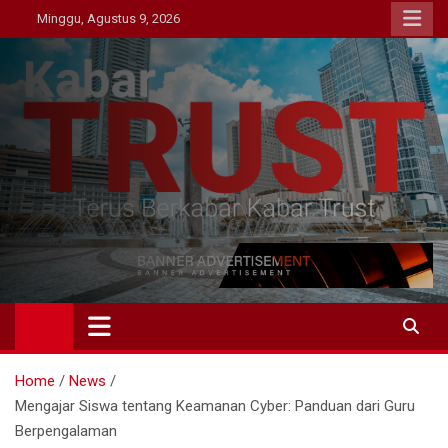
Skip
Minggu, Agustus 9, 2026
to
content
Kabar Trust
Terus Berkabar Kabar Trust
Home
News
Mengajar Siswa tentang Keamanan Cyber: Panduan dari Guru
Berpengalaman