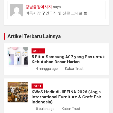
강남출장마사지
says:
벼룩시장 구인구직 및 신문 그대로 보...
Artikel Terbaru Lainnya
GADGET
5 Fitur Samsung A07 yang Pas untuk
Kebutuhan Dasar Harian
4 minggu ago
Kabar Trust
EVENT
KWaS Hadir di JIFFINA 2026 (Jogja
International Furniture & Craft Fair
Indonesia)
5 bulan ago
Kabar Trust