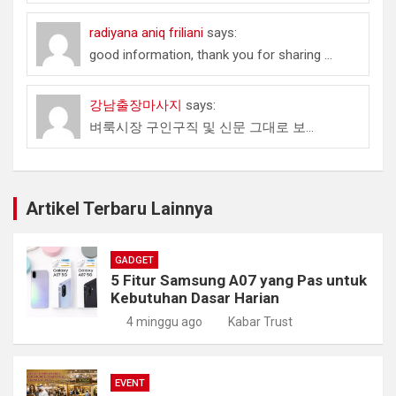
radiyana aniq friliani
says:
good information, thank you for sharing ...
강남출장마사지
says:
벼룩시장 구인구직 및 신문 그대로 보...
Artikel Terbaru Lainnya
GADGET
5 Fitur Samsung A07 yang Pas untuk
Kebutuhan Dasar Harian
4 minggu ago
Kabar Trust
EVENT