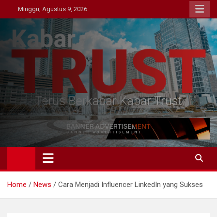
Skip
Minggu, Agustus 9, 2026
to
content
Kabar Trust
Terus Berkabar Kabar Trust
Home
News
Cara Menjadi Influencer LinkedIn yang Sukses