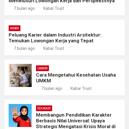
Menelusuri Lowongan Kerja dan Perspektifnya
7 bulan ago
Kabar Trust
NEWS
Peluang Karier dalam Industri Arsitektur:
Temukan Lowongan Kerja yang Tepat
7 bulan ago
Kabar Trust
UMKM
Cara Mengetahui Kesehatan Usaha
UMKM
7 bulan ago
Kabar Trust
EDUKASI
Membangun Pendidikan Karakter
Berbasis Nilai Universal: Upaya
Strategis Mengatasi Krisis Moral di