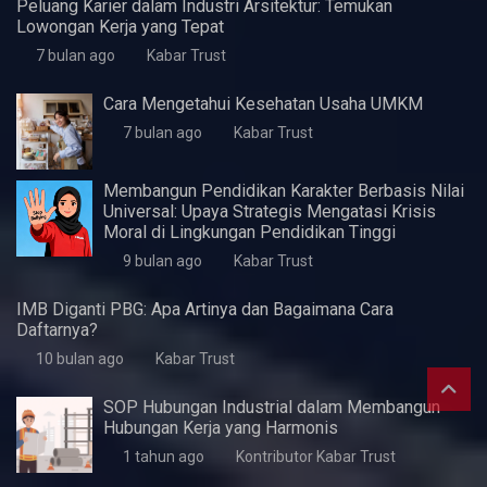
KWaS Hadir di JIFFINA 2026 (Jogja
International Furniture & Craft Fair Indonesia)
5 bulan ago
Kabar Trust
Pentingnya Skill Negosiasi
7 bulan ago
Kabar Trust
Perlukah UMKM Menyusun Laporan Keuangan?
7 bulan ago
Kabar Trust
Peluang Karir di Bidang Teknik Industri: Menelusuri
Lowongan Kerja dan Perspektifnya
7 bulan ago
Kabar Trust
Peluang Karier dalam Industri Arsitektur: Temukan
Lowongan Kerja yang Tepat
7 bulan ago
Kabar Trust