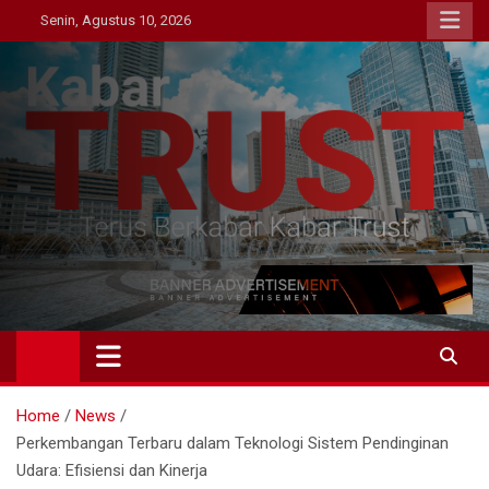
Skip
Senin, Agustus 10, 2026
to
content
Kabar Trust
Terus Berkabar Kabar Trust
Home
News
Perkembangan Terbaru dalam Teknologi Sistem Pendinginan
Udara: Efisiensi dan Kinerja