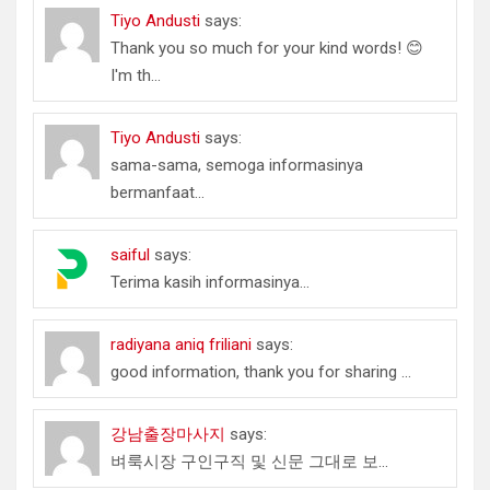
Tiyo Andusti
says:
Thank you so much for your kind words! 😊
I'm th...
Tiyo Andusti
says:
sama-sama, semoga informasinya
bermanfaat...
saiful
says:
Terima kasih informasinya...
radiyana aniq friliani
says:
good information, thank you for sharing ...
강남출장마사지
says:
벼룩시장 구인구직 및 신문 그대로 보...