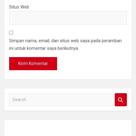
Situs Web
Simpan nama, email, dan situs web saya pada peramban
ini untuk komentar saya berikutnya.
S
e
a
r
c
h