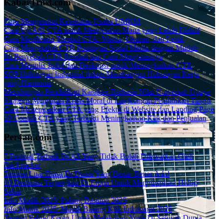
KabarTrust.com
Cara Mengetahui Kesehatan Usaha UMKM
Cara Uji A/B CTA untuk Mengetahui Mana yang Lebih Efektif
Cara Mendesain Tombol CTA: Warna, Ukuran, dan Letak
Cara Mengetahui CTR Postingan Sosial Media dengan Mudah
Ini Penyebab CTR Rendah dan Cara Mengatasinya
Cara Menulis Judul dan Deskripsi untuk Meningkatkan CTR
SOP Hubungan Industrial dalam Membangun Hubungan Kerja
yang Harmonis
Membangun Pendidikan Karakter Berbasis Nilai Universal: Upaya
Strategis Mengatasi Krisis Moral di Lingkungan Pendidikan Tinggi
Cara Menempatkan CTA yang Efektif di Website dan Landing Page
10 Contoh CTA yang Terbukti Meningkatkan Klik dan Penjualan
Per4an.com
7 Festival Terbaik Di AS Yang Tidak Boleh Dilewatkan Oleh
Backpacker
Tempat Luar Biasa Di Dunia Yang Benar-Benar Ada!
10 Destinasi Terjangkau Di Eropa Untuk Menginspirasi Hidup
Sehat
Info Mudik 2025: Pulang Basamo 2025
Info Mudik 2025: Mudik Bareng Klik Indomaret 2025
Tempat Paling Keren Untuk Melakukan Yoga Di Seluruh Dunia