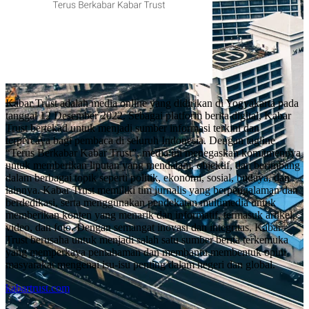
Kabar Trust adalah media online yang didirikan di Yogyakarta pada
tanggal 12 Desember 2022. Sebagai platform berita digital, Kabar
Trust bertekad untuk menjadi sumber informasi terkini dan
terpercaya bagi pembaca di seluruh Indonesia. Dengan tagline
“Terus Berkabar Kabar Trust”, media ini menegaskan komitmennya
untuk memberikan liputan yang mendalam, objektif, dan berimbang
dalam berbagai topik seperti politik, ekonomi, sosial, budaya, dan
lainnya. Kabar Trust memiliki tim jurnalis yang berpengalaman dan
berdedikasi, serta menggunakan pendekatan multimedia untuk
memberikan konten yang menarik dan informatif, termasuk artikel,
video, dan foto. Dengan semangat inovasi dan integritas, Kabar
Trust berusaha untuk menjadi salah satu sumber berita terkemuka
yang memperkaya pemahaman dan membantu membentuk opini
masyarakat mengenai isu-isu penting dalam negeri dan global.
kabartrust.com