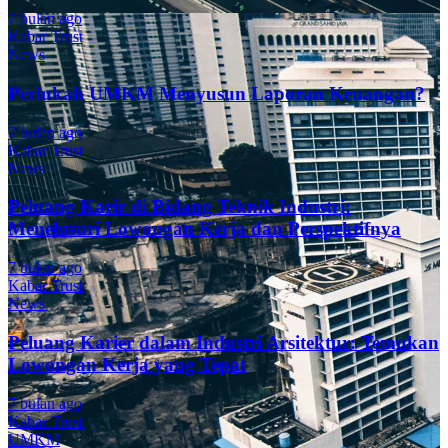
7 bulan ago
Kabar Trust
News
Perlukah UMKM Menyusun Laporan Keuangan?
7 bulan ago
Kabar Trust
News
Peluang Karir di Bidang Teknik Industri:
Menelusuri Lowongan Kerja dan Perspektifnya
7 bulan ago
Kabar Trust
News
Peluang Karier dalam Industri Arsitektur: Temukan
Lowongan Kerja yang Tepat
7 bulan ago
Kabar Trust
UMKM