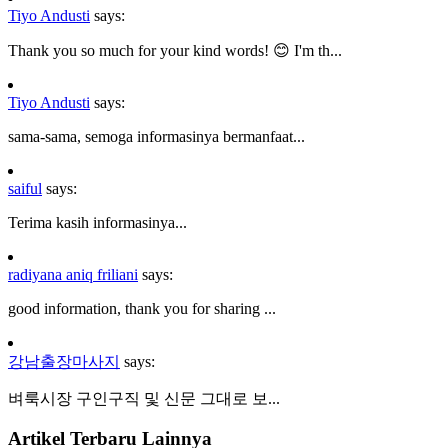
Tiyo Andusti
says:
Thank you so much for your kind words! 😊 I'm th...
Tiyo Andusti
says:
sama-sama, semoga informasinya bermanfaat...
saiful
says:
Terima kasih informasinya...
radiyana aniq friliani
says:
good information, thank you for sharing ...
강남출장마사지
says:
벼룩시장 구인구직 및 신문 그대로 보...
Artikel Terbaru Lainnya