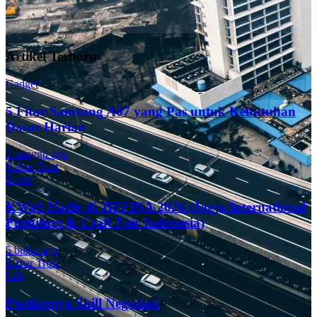
Artikel Terbaru
Gadget
5 Fitur Samsung A07 yang Pas untuk Kebutuhan
Dasar Harian
3 minggu ago
Kabar Trust
Event
KWaS Hadir di JIFFINA 2026 (Jogja International
Furniture & Craft Fair Indonesia)
5 bulan ago
Kabar Trust
Life
Pentingnya Skill Negosiasi