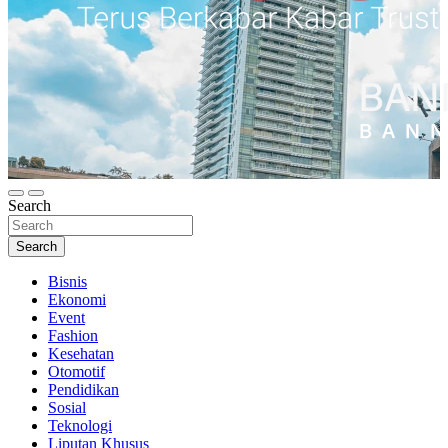
Terus Berkabar Kabar Trust
Kabar Trust
Search
Search
Bisnis
Ekonomi
Event
Fashion
Kesehatan
Otomotif
Pendidikan
Sosial
Teknologi
Liputan Khusus