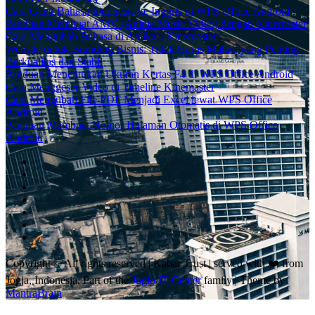
Cara Ganti Bahasa Indonesia ke Inggris di WPS Office Android
Panduan Membuat AMV (Anime Music Video) dengan Kinemaster
Cara Mengubah Bahasa di Aplikasi Kinemaster
Website untuk Branding Bisnis: Tidak Harus Mahal, yang Penting
Berkualitas dan Stabil
Panduan Menentukan Ukuran Kertas F4 di WPS Office Android
Cara Menggeser Video di Timeline Kinemaster
Cara Mengubah File PDF Menjadi Excel lewat WPS Office
Android
Panduan Membuat Nomor Halaman Otomatis di WPS Office
Android
Copyright © All rights reserved | Kabar Trust | served with ❤️ from
Jogja, Indonesia. Part of the
Joglo IT Center
family | Theme by
MantraBrain