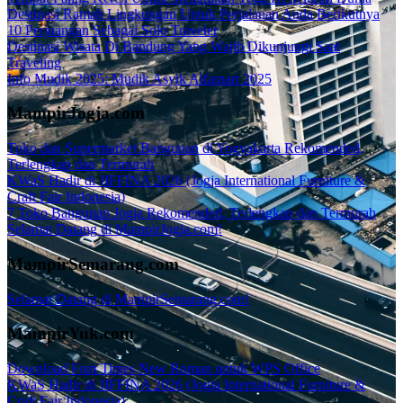
Destinasi Ramah Lingkungan Untuk Perjalanan Anda Berikutnya
10 Perjuangan Sebagai Solo Traveler
Destinasi Wisata Di Bandung Yang Wajib Dikunjungi Saat
Traveling
Info Mudik 2025: Mudik Asyik Alfamart 2025
MampirJogja.com
Toko dan Supermarket Bangunan di Yogyakarta Rekomended,
Terlengkap dan Termurah
KWaS Hadir di JIFFINA 2026 (Jogja International Furniture &
Craft Fair Indonesia)
7 Toko Bangunan Jogja Rekomended, Terlengkap dan Termurah
Selamat Datang di MampirJogja.com!
MampirSemarang.com
Selamat Datang di MampirSemarang.com!
MampirYuk.com
Download Font Times New Roman untuk WPS Office
KWaS Hadir di JIFFINA 2026 (Jogja International Furniture &
Craft Fair Indonesia)