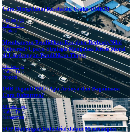
Cara Mengetahui Kesehatan Usaha UMKM
7 bulan ago
Kabar Trust
Edukasi
Membangun Pendidikan Karakter Berbasis Nilai
Universal: Upaya Strategis Mengatasi Krisis Moral
di Lingkungan Pendidikan Tinggi
9 bulan ago
Kabar Trust
Properti
IMB Diganti PBG: Apa Artinya dan Bagaimana
Cara Daftarnya?
10 bulan ago
Kabar Trust
Manajemen
SOP Hubungan Industrial dalam Membangun