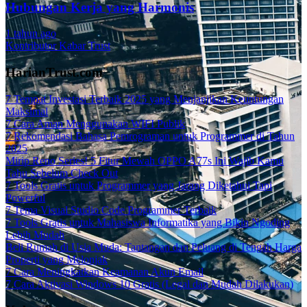
Hubungan Kerja yang Harmonis
1 tahun ago
Kontributor Kabar Trust
HarianTrust.com
7 Tempat Investasi Terbaik 2025 yang Menjanjikan Keuntungan
Maksimal
7 Cara Aman Menggunakan WIFI Publik
7 Rekomendasi Bahasa Pemrograman untuk Programmer di Tahun
2025
Mirip Reno Series! 5 Fitur Mewah OPPO A77s Ini Wajib Kamu
Tahu Sebelum Check Out
7 Tools Gratis untuk Programmer yang Jarang Diketahui Tapi
Powerful
7 Tema Visual Studio Code Programmer Terbaik
7 Tools Gratis untuk Mahasiswa Informatika yang Bikin Ngoding
Lebih Mudah
Beli Rumah di Usia Muda: Tantangan dan Peluang di Tengah Harga
Properti yang Melonjak
7 Cara Meningkatkan Keamanan Akun Email
7 Cara Aktivasi Windows 10 Gratis (Legal dan Mudah Dilakukan)