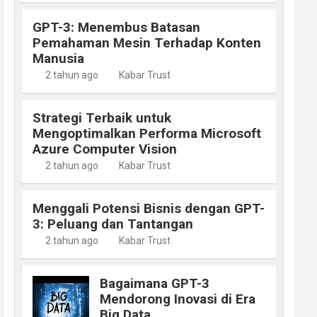
GPT-3: Menembus Batasan
Pemahaman Mesin Terhadap Konten
Manusia
2 tahun ago
Kabar Trust
Strategi Terbaik untuk
Mengoptimalkan Performa Microsoft
Azure Computer Vision
2 tahun ago
Kabar Trust
Menggali Potensi Bisnis dengan GPT-
3: Peluang dan Tantangan
2 tahun ago
Kabar Trust
Bagaimana GPT-3
Mendorong Inovasi di Era
Big Data