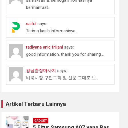
sama-sama, semoga informasinya
bermanfaat...
saiful
says:
Terima kasih informasinya...
radiyana aniq friliani
says:
good information, thank you for sharing ...
강남출장마사지
says:
벼룩시장 구인구직 및 신문 그대로 보...
Artikel Terbaru Lainnya
GADGET
5 Fitur Samsung A07 yang Pas