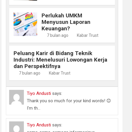
Perlukah UMKM
Menyusun Laporan
Keuangan?
7 bulan ago
Kabar Trust
Peluang Karir di Bidang Teknik
Industri: Menelusuri Lowongan Kerja
dan Perspektifnya
7 bulan ago
Kabar Trust
Tiyo Andusti
says:
Thank you so much for your kind words! 😊
I'm th...
Tiyo Andusti
says: