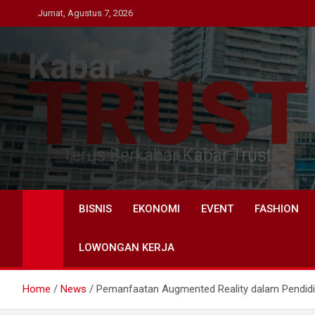
Skip
Jumat, Agustus 7, 2026
to
content
Kabar Trust
Terus Berkabar Kabar Trust
BISNIS
EKONOMI
EVENT
FASHION
LOWONGAN KERJA
Home
News
Pemanfaatan Augmented Reality dalam Pendidi