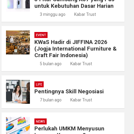
untuk Kebutuhan Dasar Harian
3 minggu ago
Kabar Trust
EVENT
KWaS Hadir di JIFFINA 2026
(Jogja International Furniture &
Craft Fair Indonesia)
5 bulan ago
Kabar Trust
LIFE
Pentingnya Skill Negosiasi
7 bulan ago
Kabar Trust
NEWS
Perlukah UMKM Menyusun