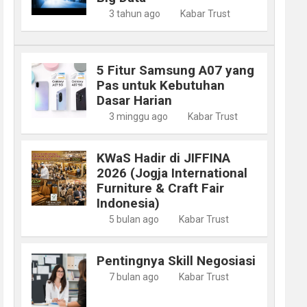
3 tahun ago
Kabar Trust
5 Fitur Samsung A07 yang
Pas untuk Kebutuhan
Dasar Harian
3 minggu ago
Kabar Trust
KWaS Hadir di JIFFINA
2026 (Jogja International
Furniture & Craft Fair
Indonesia)
5 bulan ago
Kabar Trust
Pentingnya Skill Negosiasi
7 bulan ago
Kabar Trust