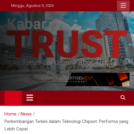
Skip
Minggu, Agustus 9, 2026
to
content
Kabar Trust
Terus Berkabar Kabar Trust
Home
News
Perkembangan Terkini dalam Teknologi Chipset: Performa yang
Lebih Cepat