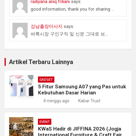
radiyana aniq friliani
says:
good information, thank you for sharing ...
강남출장마사지
says:
벼룩시장 구인구직 및 신문 그대로 보...
Artikel Terbaru Lainnya
GADGET
5 Fitur Samsung A07 yang Pas untuk
Kebutuhan Dasar Harian
4 minggu ago
Kabar Trust
EVENT
KWaS Hadir di JIFFINA 2026 (Jogja
International Furniture & Craft Fair