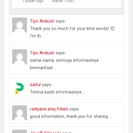
7 bulan ago
Kabar Trust
Tiyo Andusti
says:
Thank you so much for your kind words! 😊
I'm th...
Tiyo Andusti
says:
sama-sama, semoga informasinya
bermanfaat...
saiful
says:
Terima kasih informasinya...
radiyana aniq friliani
says:
good information, thank you for sharing ...