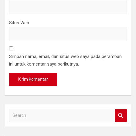
Situs Web
Simpan nama, email, dan situs web saya pada peramban
ini untuk komentar saya berikutnya.
S
e
a
r