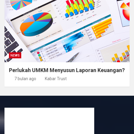
NEWS
Perlukah UMKM Menyusun Laporan Keuangan?
7 bulan ago
Kabar Trust