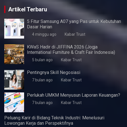
Artikel Terbaru