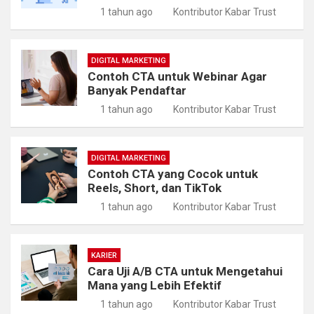
1 tahun ago
Kontributor Kabar Trust
DIGITAL MARKETING
Contoh CTA untuk Webinar Agar
Banyak Pendaftar
1 tahun ago
Kontributor Kabar Trust
DIGITAL MARKETING
Contoh CTA yang Cocok untuk
Reels, Short, dan TikTok
1 tahun ago
Kontributor Kabar Trust
KARIER
Cara Uji A/B CTA untuk Mengetahui
Mana yang Lebih Efektif
1 tahun ago
Kontributor Kabar Trust