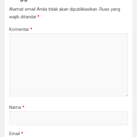
Alamat email Anda tidak akan dipublikasikan.
Ruas yang
wajib ditandai
*
Komentar
*
Nama
*
Email
*