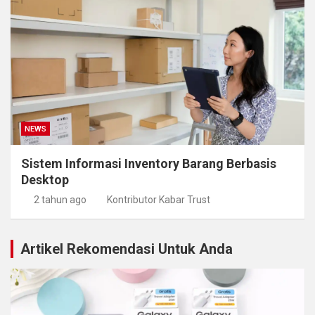
NEWS
Sistem Informasi Inventory Barang Berbasis
Desktop
2 tahun ago
Kontributor Kabar Trust
Artikel Rekomendasi Untuk Anda