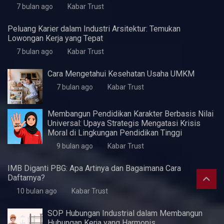
5 Fitur Samsung A07 yang Pas untuk Kebutuhan
Dasar Harian
4 minggu ago
Kabar Trust
KWaS Hadir di JIFFINA 2026 (Jogja
International Furniture & Craft Fair Indonesia)
5 bulan ago
Kabar Trust
Pentingnya Skill Negosiasi
7 bulan ago
Kabar Trust
Perlukah UMKM Menyusun Laporan Keuangan?
7 bulan ago
Kabar Trust
Peluang Karir di Bidang Teknik Industri: Menelusuri
Lowongan Kerja dan Perspektifnya
7 bulan ago
Kabar Trust
Peluang Karier dalam Industri Arsitektur: Temukan