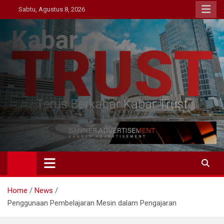
Skip
Sabtu, Agustus 8, 2026
to
content
Kabar Trust
Terus Berkabar Kabar Trust
Home
News
Penggunaan Pembelajaran Mesin dalam Pengajaran