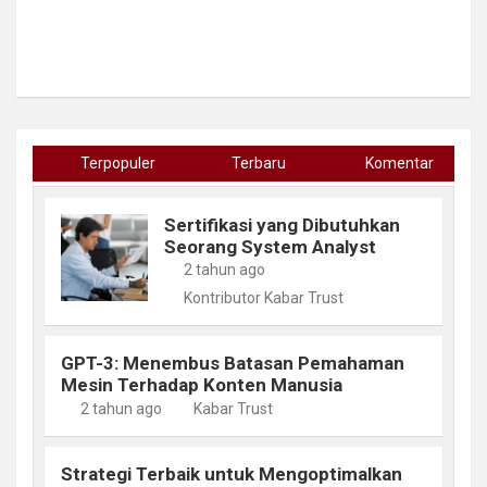
Terpopuler
Terbaru
Komentar
Sertifikasi yang Dibutuhkan
Seorang System Analyst
2 tahun ago
Kontributor Kabar Trust
GPT-3: Menembus Batasan Pemahaman
Mesin Terhadap Konten Manusia
2 tahun ago
Kabar Trust
Strategi Terbaik untuk Mengoptimalkan