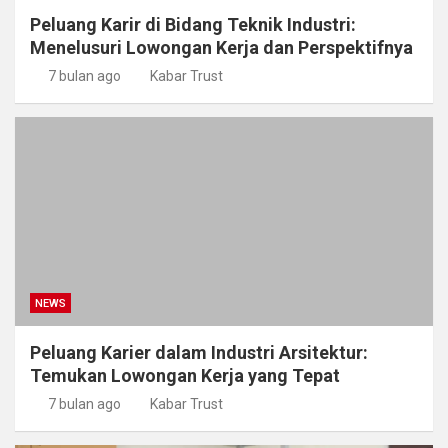
Peluang Karir di Bidang Teknik Industri:
Menelusuri Lowongan Kerja dan Perspektifnya
7 bulan ago
Kabar Trust
NEWS
Peluang Karier dalam Industri Arsitektur:
Temukan Lowongan Kerja yang Tepat
7 bulan ago
Kabar Trust