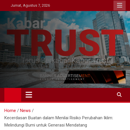
Skip
Jumat, Agustus 7, 2026
to
content
Kabar Trust
Terus Berkabar Kabar Trust
Home
News
Kecerdasan Buatan dalam Menilai Risiko Perubahan Iklim:
Melindungi Bumi untuk Generasi Mendatang