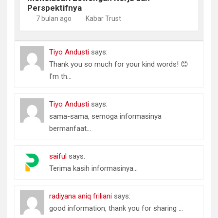
Perspektifnya
7 bulan ago
Kabar Trust
Tiyo Andusti
says:
Thank you so much for your kind words! 😊
I'm th...
Tiyo Andusti
says:
sama-sama, semoga informasinya
bermanfaat...
saiful
says:
Terima kasih informasinya...
radiyana aniq friliani
says:
good information, thank you for sharing ...