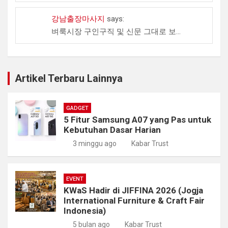
강남출장마사지
says:
벼룩시장 구인구직 및 신문 그대로 보...
Artikel Terbaru Lainnya
GADGET
5 Fitur Samsung A07 yang Pas untuk
Kebutuhan Dasar Harian
3 minggu ago
Kabar Trust
EVENT
KWaS Hadir di JIFFINA 2026 (Jogja
International Furniture & Craft Fair
Indonesia)
5 bulan ago
Kabar Trust