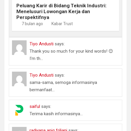
Peluang Karir di Bidang Teknik Industri:
Menelusuri Lowongan Kerja dan
Perspektifnya
7 bulan ago
Kabar Trust
Tiyo Andusti
says:
Thank you so much for your kind words! 😊
I'm th...
Tiyo Andusti
says:
sama-sama, semoga informasinya
bermanfaat...
saiful
says:
Terima kasih informasinya...
radiyana aniq friliani
says: