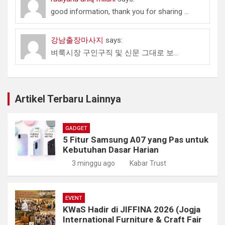
good information, thank you for sharing ...
강남출장마사지
says:
벼룩시장 구인구직 및 신문 그대로 보...
Artikel Terbaru Lainnya
GADGET
5 Fitur Samsung A07 yang Pas untuk
Kebutuhan Dasar Harian
3 minggu ago
Kabar Trust
EVENT
KWaS Hadir di JIFFINA 2026 (Jogja
International Furniture & Craft Fair