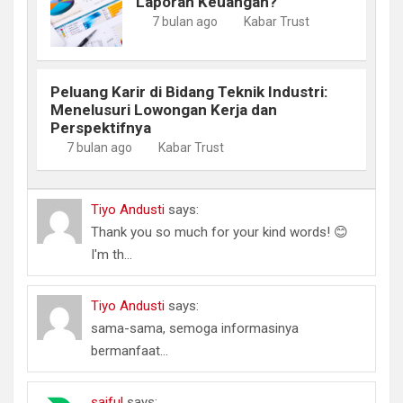
Laporan Keuangan?
7 bulan ago
Kabar Trust
Peluang Karir di Bidang Teknik Industri:
Menelusuri Lowongan Kerja dan
Perspektifnya
7 bulan ago
Kabar Trust
Tiyo Andusti
says:
Thank you so much for your kind words! 😊
I'm th...
Tiyo Andusti
says:
sama-sama, semoga informasinya
bermanfaat...
saiful
says: