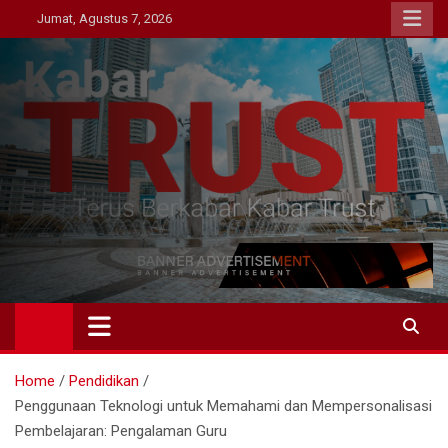
Skip
Jumat, Agustus 7, 2026
to
content
Kabar Trust
Terus Berkabar Kabar Trust
Home
Pendidikan
Penggunaan Teknologi untuk Memahami dan Mempersonalisasi
Pembelajaran: Pengalaman Guru