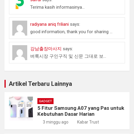
Terima kasih informasinya...
radiyana aniq friliani
says:
good information, thank you for sharing ...
강남출장마사지
says:
벼룩시장 구인구직 및 신문 그대로 보...
Artikel Terbaru Lainnya
GADGET
5 Fitur Samsung A07 yang Pas untuk
Kebutuhan Dasar Harian
3 minggu ago
Kabar Trust