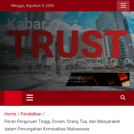
Skip
Minggu, Agustus 9, 2026
to
content
Kabar Trust
Terus Berkabar Kabar Trust
Home
Pendidikan
Peran Perguruan Tinggi, Dosen, Orang Tua, dan Masyarakat
dalam Pencegahan Kriminalitas Mahasiswa