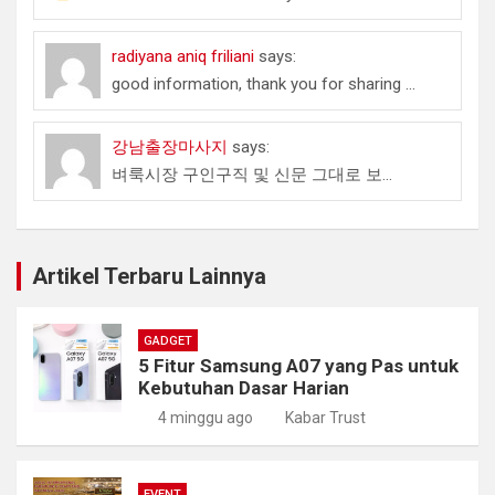
radiyana aniq friliani
says:
good information, thank you for sharing ...
강남출장마사지
says:
벼룩시장 구인구직 및 신문 그대로 보...
Artikel Terbaru Lainnya
GADGET
5 Fitur Samsung A07 yang Pas untuk
Kebutuhan Dasar Harian
4 minggu ago
Kabar Trust
EVENT