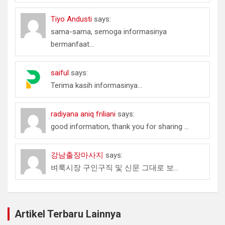
Tiyo Andusti
says:
sama-sama, semoga informasinya
bermanfaat...
saiful
says:
Terima kasih informasinya...
radiyana aniq friliani
says:
good information, thank you for sharing ...
강남출장마사지
says:
벼룩시장 구인구직 및 신문 그대로 보...
Artikel Terbaru Lainnya