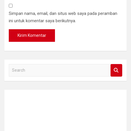
Simpan nama, email, dan situs web saya pada peramban
ini untuk komentar saya berikutnya.
S
e
a
r
c
h