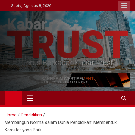
Skip
Sabtu, Agustus 8, 2026
to
content
Kabar Trust
Terus Berkabar Kabar Trust
Home
Pendidikan
Membangun Norma dalam Dunia Pendidikan: Membentuk
Karakter yang Baik